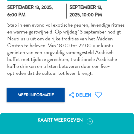
SEPTEMBER 13, 2025,
SEPTEMBER 13,
6:00 PM
2025, 10:00 PM
Stap in een avond vol exotische geuren, levendige ritmes
Autoverhuur
en warme gastvrijheid. Op vrijdag 13 september nodigt
Bezienswaardigheden
Nautilus u uit om de rijke tradities van het Midden-
Diversen
Oosten te beleven. Van 18.00 tot 22.00 uur kunt u
Duik-
genieten van een zorgvuldig samengesteld Arabisch
en
buffet met tijdloze gerechten, traditionele Arabische
snorkelplekken
koffie drinken en u laten betoveren door een live-
Duikoperators
optreden dat de cultuur tot leven brengt.
Eten
en
drinken
MEER INFORMATIE
DELEN
Kunst
en
cultuur
KAART WEERGEVEN
Landactiviteiten
Musea