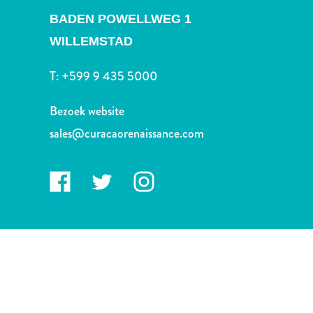
Nachtleven
BADEN POWELLWEG 1
en
entertainment
WILLEMSTAD
Natuur
T:
+599 9 435 5000
en
parken
Bezoek website
Sauna
en
sales@curacaorenaissance.com
wellness
Sport
en
golf
Stranden
Taxidiensten
Tours
Wateractiviteiten
Winkelgebieden
Waar