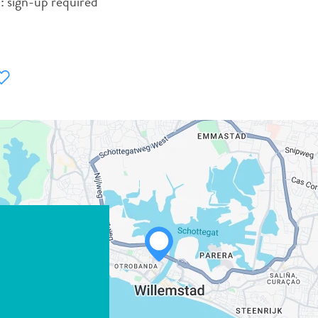
: sign-up required
WHATSAPP
FACEBOOK
X
LINK KOPIËREN
E-MAIL