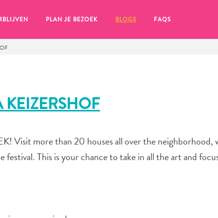
RBLIJVEN
PLAN JE BEZOEK
BLOGS
FAQS
HOF
A KEIZERSHOF
EK! Visit more than 20 houses all over the neighborhood, 
he festival. This is your chance to take in all the art and focu
en, klik op het