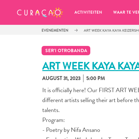
MIJN FAVORIETEN
ACTIVITEITEN
WAAR TE VE
EVENEMENTEN
ART WEEK KAYA KAYA KEIZERS
SER'I OTROBANDA
ART WEEK KAYA KAY
AUGUST 31, 2023
5:00 PM
Zo te zien heb je nog geen 
favoriete plekken opgeslagen.
It is officially here! Our FIRST ART WE
different artists selling their art before t
talents.
Program:
Wanneer je iets op wil slaan om later nog eens te bekijk
- Poetry by Nifa Ansano