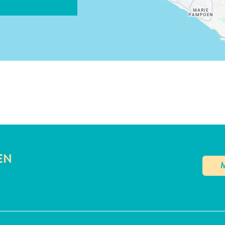
LINK KOPIËREN
EN