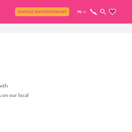
Delen
NL
DIGITALE IMMIGRATIEKAART
with
s on our local