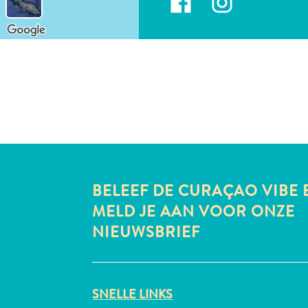
BELEEF DE CURAÇAO VIBE 
MELD JE AAN VOOR ONZE
NIEUWSBRIEF
SNELLE LINKS