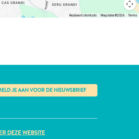
Keyboard shortcuts
Map data ©2026
Terms
✕
R DEZE WEBSITE