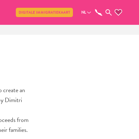
Delen
NL
DIGITALE IMMIGRATIEKAART
o create an
by Dimitri
proceeds from
eir families.