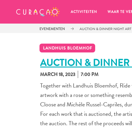
MIJN FAVORIETEN
ACTIVITEITEN
WAAR TE VE
EVENEMENTEN
AUCTION & DINNER NIGHT ART
LANDHUIS BLOEMHOF
AUCTION & DINNER 
MARCH 18, 2023
7:00 PM
Zo te zien heb je nog geen 
favoriete plekken opgeslagen.
Together with Landhuis Bloemhof, Ride f
artwork with a rose or something resembli
Cloose and Michèle Russel-Capriles, dur
For each work that is auctioned, the artis
Wanneer je iets op wil slaan om later nog eens te bekijk
the auction. The rest of the proceeds wil