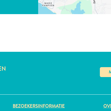
LINK KOPIËREN
EN
BEZOEKERSINFORMATIE
OVE