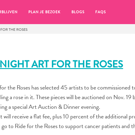
RBLIJVEN
PLAN JE BEZOEK
BLOGS
FAQS
 FOR THE ROSES
NIGHT ART FOR THE ROSES
or the Roses has selected 45 artists to be commissioned t
ng a rose in it. These pieces will be auctioned on Nov. 19 
ing a special Art Auction & Dinner evening.
t will receive a flat fee, plus 10 percent of the additional 
en, klik op het
l go to Ride for the Roses to support cancer patients and th