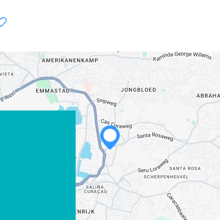
WHATSAPP
FACEBOOK
X
LINK KOPIËREN
E-MAIL