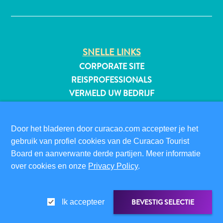
✕
All-
SNELLE LINKS
inclusive
CORPORATE SITE
Appartementen
REISPROFESSIONALS
Hotels
VERMELD UW BEDRIJF
en
EVENEMENT TOEVOEGEN
Resorts
Vakantiewoningen
BEZOEKERSINFORMATIE
Door het bladeren door curacao.com accepteer je het
Plan
gebruik van profiel cookies van de Curacao Tourist
DIGITALE IMMIGRATIEKAART
je
Board en aanverwante derde partijen. Meer informatie
FAQS
bezoek
over cookies en onze
Privacy Policy
.
CONTACT
EVENEMENTEN
ONLINE BROCHURE
BEVESTIG SELECTIE
Ik accepteer
OVER DEZE WEBSITE