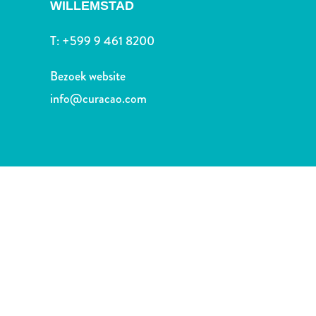
Nachtleven
WILLEMSTAD
en
T:
+599 9 461 8200
entertainment
Natuur
Bezoek website
en
parken
info@curacao.com
Sauna
en
wellness
Sport
en
golf
Stranden
Taxidiensten
Tours
Wateractiviteiten
Winkelgebieden
Waar