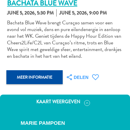
BACHATA BLUE WAVE
JUNE 5, 2026, 5:30 PM
JUNE 5, 2026, 9:00 PM
Bachata Blue Wave brengt Curaçao samen voor een
Autoverhuur
avond vol muziek, dans en pure eilandenergie in aanloop
Bezienswaardigheden
naar het WK. Geniet tijdens de Happy Hour Edition van
Diversen
Cheers2Life/C2L van Curaçao’s ritme, trots en Blue
Duik-
Wave spirit met geweldige sfeer, entertainment, drankjes
en
en bachata in het hart van het eiland.
snorkelplekken
Duikoperators
Eten
MEER INFORMATIE
DELEN
en
drinken
Kunst
KAART WEERGEVEN
en
cultuur
Landactiviteiten
MARIE PAMPOEN
Musea