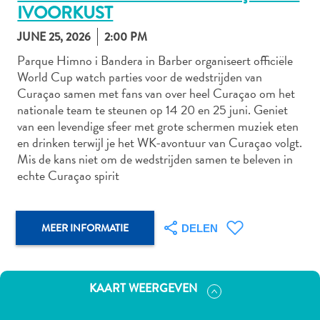
IVOORKUST
JUNE 25, 2026
2:00 PM
Autoverhuur
Parque Himno i Bandera in Barber organiseert officiële
World Cup watch parties voor de wedstrijden van
Bezienswaardigheden
Curaçao samen met fans van over heel Curaçao om het
Diversen
nationale team te steunen op 14 20 en 25 juni. Geniet
Duik-
van een levendige sfeer met grote schermen muziek eten
en
en drinken terwijl je het WK-avontuur van Curaçao volgt.
snorkelplekken
Mis de kans niet om de wedstrijden samen te beleven in
Duikoperators
echte Curaçao spirit
Eten
en
drinken
MEER INFORMATIE
DELEN
Kunst
en
cultuur
KAART WEERGEVEN
Landactiviteiten
Musea