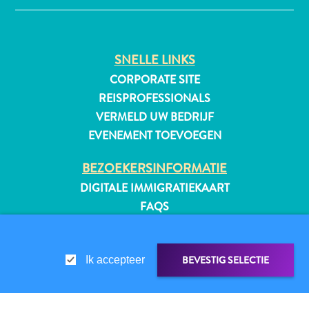
SNELLE LINKS
All-
CORPORATE SITE
inclusive
Appartementen
REISPROFESSIONALS
Hotels
VERMELD UW BEDRIJF
en
EVENEMENT TOEVOEGEN
Resorts
Vakantiewoningen
BEZOEKERSINFORMATIE
Plan
DIGITALE IMMIGRATIEKAART
je
FAQS
bezoek
CONTACT
EVENEMENTEN
BEVESTIG SELECTIE
Ik accepteer
ONLINE BROCHURE
OVER DEZE WEBSITE