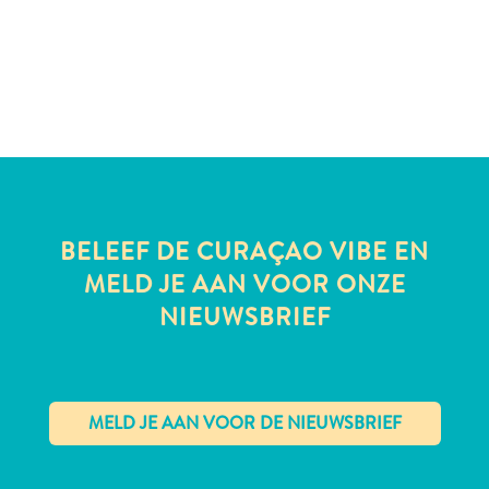
te
verblijven
BELEEF DE CURAÇAO VIBE EN
MELD JE AAN VOOR ONZE
NIEUWSBRIEF
✕