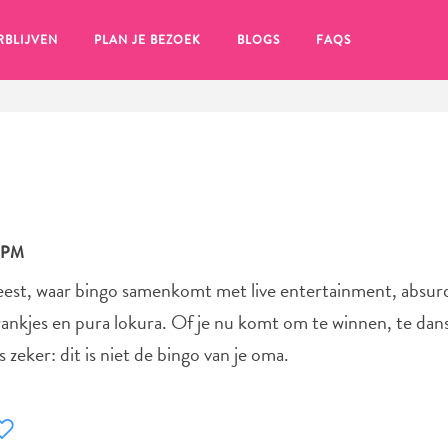
RBLIJVEN
PLAN JE BEZOEK
BLOGS
FAQS
0 PM
eest, waar bingo samenkomt met live entertainment, absur
drankjes en pura lokura. Of je nu komt om te winnen, te dan
 zeker: dit is niet de bingo van je oma.
en, klik op het