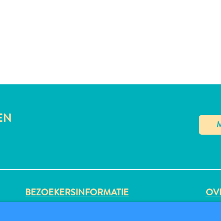
EN
BEZOEKERSINFORMATIE
OVE
DIGITALE IMMIGRATIEKAART
PRI
FAQS
GE