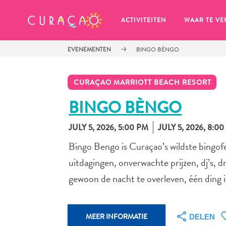
MIJN FAVORIETEN
ACTIVITEITEN
WAAR TE VE
EVENEMENTEN
BINGO BÈNGO
CURAÇAO MARRIOTT BEACH RESORT
BINGO BÈNGO
JULY 5, 2026, 5:00 PM
JULY 5, 2026, 8:0
Zo te zien heb je nog geen 
favoriete plekken opgeslagen.
Bingo Bengo is Curaçao’s wildste bingof
uitdagingen, onverwachte prijzen, dj’s, 
gewoon de nacht te overleven, één ding is
Wanneer je iets op wil slaan om later nog eens te bekijk
MEER INFORMATIE
DELEN