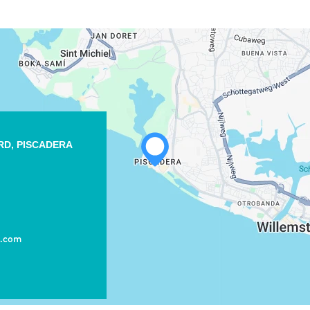
RD, PISCADERA
WHATSAPP
FACEBOOK
X
t.com
LINK KOPIËREN
E-MAIL
LINK KOPIËREN