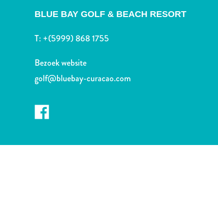
Nachtleven
BLUE BAY GOLF & BEACH RESORT
en
entertainment
T:
+(5999) 868 1755
Natuur
en
Bezoek website
parken
Sauna
golf@bluebay-curacao.com
en
wellness
Sport
en
golf
Stranden
Taxidiensten
Tours
Wateractiviteiten
Winkelgebieden
Waar