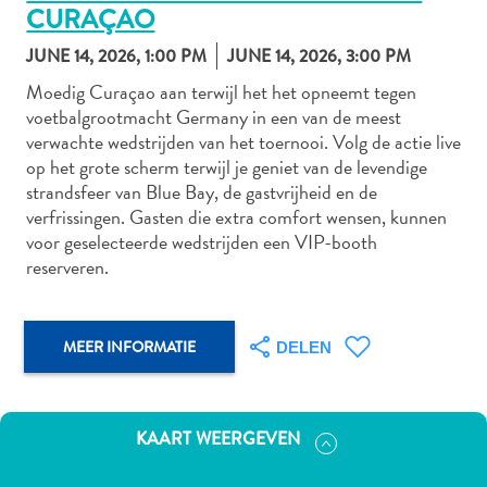
CURAÇAO
JUNE 14, 2026, 1:00 PM
JUNE 14, 2026, 3:00 PM
Autoverhuur
Moedig Curaçao aan terwijl het het opneemt tegen
voetbalgrootmacht Germany in een van de meest
Bezienswaardigheden
verwachte wedstrijden van het toernooi. Volg de actie live
Diversen
op het grote scherm terwijl je geniet van de levendige
Duik-
strandsfeer van Blue Bay, de gastvrijheid en de
en
verfrissingen. Gasten die extra comfort wensen, kunnen
snorkelplekken
voor geselecteerde wedstrijden een VIP-booth
Duikoperators
reserveren.
Eten
en
drinken
MEER INFORMATIE
DELEN
Kunst
en
cultuur
KAART WEERGEVEN
Landactiviteiten
Musea