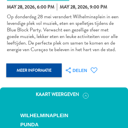
MAY 28, 2026, 6:00 PM
MAY 28, 2026, 9:00 PM
Op donderdag 28 mei verandert Wilhelminaplein in een
levendige plek vol muziek, eten en spelletjes tijdens de
Autoverhuur
Blue Block Party. Verwacht een gezellige sfeer met
Bezienswaardigheden
goede muziek, lekker eten en leuke activiteiten voor alle
Diversen
leeftijden. De perfecte plek om samen te komen en de
Duik-
energie van Curaçao te beleven in het hart van de stad.
en
snorkelplekken
Duikoperators
MEER INFORMATIE
DELEN
Eten
en
drinken
KAART WEERGEVEN
Kunst
en
cultuur
WILHELMINAPLEIN
Landactiviteiten
Musea
PUNDA