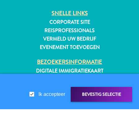
SNELLE LINKS
CORPORATE SITE
All-
REISPROFESSIONALS
inclusive
VERMELD UW BEDRIJF
Appartementen
EVENEMENT TOEVOEGEN
Hotels
en
BEZOEKERSINFORMATIE
Resorts
DIGITALE IMMIGRATIEKAART
Vakantiewoningen
FAQS
Plan
CONTACT
je
BEVESTIG SELECTIE
Ik accepteer
EVENEMENTEN
bezoek
ONLINE BROCHURE
OVER DEZE WEBSITE
LINK DELEN
DELEN OP
PRIVACYBELEID
GEBRUIKSVOORWAARDEN