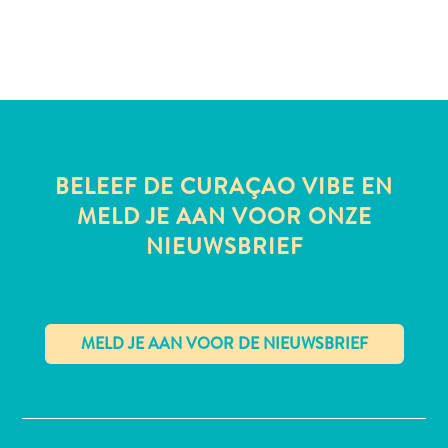
te
verblijven
BELEEF DE CURAÇAO VIBE EN
MELD JE AAN VOOR ONZE
NIEUWSBRIEF
✕