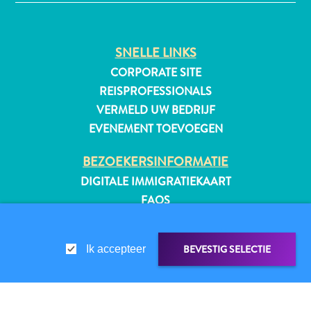
SNELLE LINKS
All-
CORPORATE SITE
inclusive
REISPROFESSIONALS
Appartementen
VERMELD UW BEDRIJF
Hotels
EVENEMENT TOEVOEGEN
en
Resorts
BEZOEKERSINFORMATIE
Vakantiewoningen
DIGITALE IMMIGRATIEKAART
Plan
FAQS
je
CONTACT
bezoek
EVENEMENTEN
BEVESTIG SELECTIE
Ik accepteer
ONLINE BROCHURE
OVER DEZE WEBSITE
PRIVACYBELEID