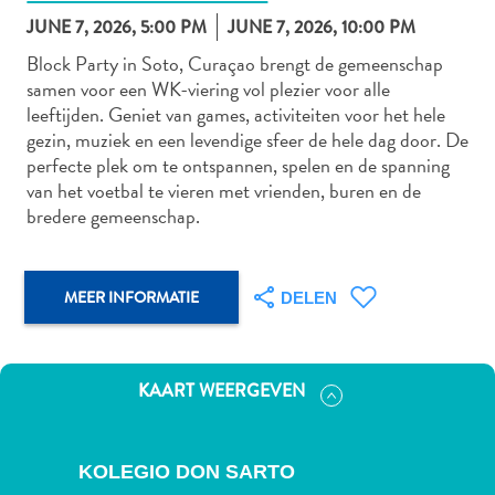
JUNE 7, 2026, 5:00 PM
JUNE 7, 2026, 10:00 PM
Block Party in Soto, Curaçao brengt de gemeenschap
samen voor een WK-viering vol plezier voor alle
Autoverhuur
leeftijden. Geniet van games, activiteiten voor het hele
Bezienswaardigheden
gezin, muziek en een levendige sfeer de hele dag door. De
Diversen
perfecte plek om te ontspannen, spelen en de spanning
Duik-
van het voetbal te vieren met vrienden, buren en de
en
bredere gemeenschap.
snorkelplekken
Duikoperators
Eten
MEER INFORMATIE
DELEN
en
drinken
Kunst
KAART WEERGEVEN
en
cultuur
Landactiviteiten
KOLEGIO DON SARTO
Musea