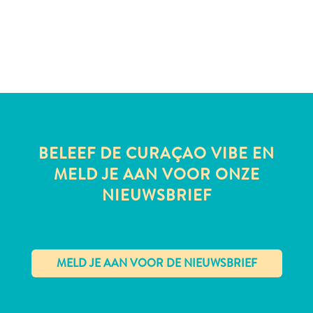
te
verblijven
BELEEF DE CURAÇAO VIBE EN
MELD JE AAN VOOR ONZE
NIEUWSBRIEF
✕