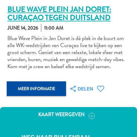
BLUE WAVE PLEIN JAN DORET:
CURAÇAO TEGEN DUITSLAND
Autoverhuur
JUNE 14, 2026
11:00 AM
Bezienswaardigheden
Blue Wave Plein in Jan Doret is dé plek in de buurt om
Diversen
alle WK-wedstrijden van Curaçao live te kijken op een
Duik-
groot scherm. Geniet van een relaxte, lokale sfeer met
en
vrienden, buren, muziek en geweldige match-day vibes.
snorkelplekken
Kom met je crew en beleef elke wedstrijd samen.
Duikoperators
Eten
en
MEER INFORMATIE
DELEN
drinken
Kunst
en
KAART WEERGEVEN
cultuur
Landactiviteiten
Musea