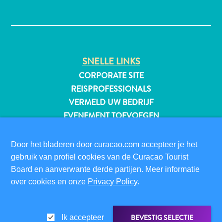
✕
All-
inclusive
SNELLE LINKS
Appartementen
CORPORATE SITE
Hotels
REISPROFESSIONALS
en
VERMELD UW BEDRIJF
Resorts
EVENEMENT TOEVOEGEN
Vakantiewoningen
Plan
BEZOEKERSINFORMATIE
je
Door het bladeren door curacao.com accepteer je het
DIGITALE IMMIGRATIEKAART
bezoek
gebruik van profiel cookies van de Curacao Tourist
FAQS
Board en aanverwante derde partijen. Meer informatie
CONTACT
over cookies en onze
Privacy Policy
.
EVENEMENTEN
ONLINE BROCHURE
BEVESTIG SELECTIE
Ik accepteer