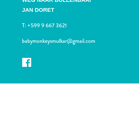
WEG NAAR BULLENBAAI
Nachtleven
en
JAN DORET
entertainment
T:
+599 9 667 3621
Natuur
en
babymonkeysmulkar@gmail.com
parken
Sauna
en
wellness
Sport
en
golf
Stranden
Taxidiensten
Tours
Wateractiviteiten
Winkelgebieden
Waar