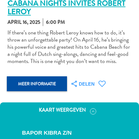
CABANA NIGHTS INVITES ROBERT
LEROY
APRIL 16, 2025
6:00 PM
Autoverhuur
If there’s one thing Robert Leroy knows how to do, it’s
Bezienswaardigheden
throw an unforgettable party! On April 16, he’s bringing
Diversen
his powerful voice and greatest hits to Cabana Beach for
Duik-
a night full of Dutch sing-alongs, dancing and feel-good
en
moments. This is one night you don’t want to miss.
snorkelplekken
Duikoperators
Eten
MEER INFORMATIE
DELEN
en
drinken
Kunst
KAART WEERGEVEN
en
cultuur
Landactiviteiten
BAPOR KIBRA Z/N
Musea