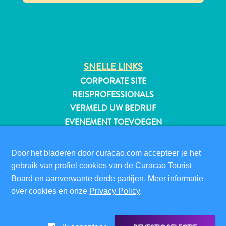
✕
All-
inclusive
SNELLE LINKS
Appartementen
CORPORATE SITE
Hotels
REISPROFESSIONALS
en
VERMELD UW BEDRIJF
Resorts
EVENEMENT TOEVOEGEN
Vakantiewoningen
Plan
BEZOEKERSINFORMATIE
je
Door het bladeren door curacao.com accepteer je het
DIGITALE IMMIGRATIEKAART
bezoek
gebruik van profiel cookies van de Curacao Tourist
FAQS
Board en aanverwante derde partijen. Meer informatie
CONTACT
over cookies en onze
Privacy Policy
.
EVENEMENTEN
ONLINE BROCHURE