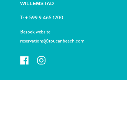
Nachtleven
WILLEMSTAD
en
entertainment
T:
+ 599 9 465 1200
Natuur
en
Bezoek website
parken
reservations@toucanbeach.com
Sauna
en
wellness
Sport
en
golf
Stranden
Taxidiensten
Tours
Wateractiviteiten
Winkelgebieden
Waar