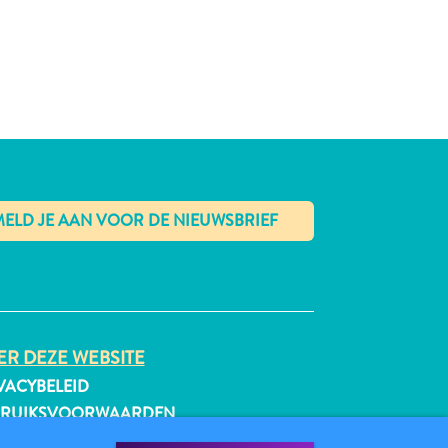
✕
R DEZE WEBSITE
VACYBELEID
BRUIKSVOORWAARDEN