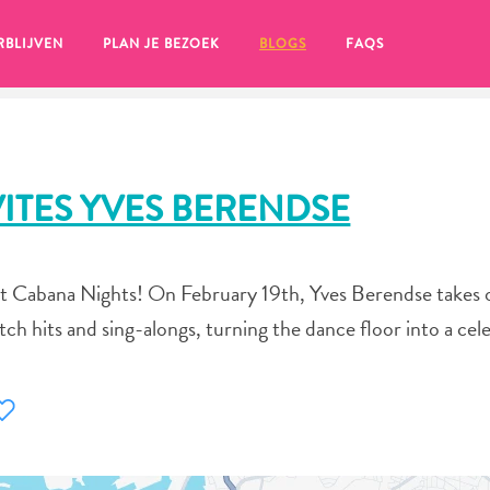
RBLIJVEN
PLAN JE BEZOEK
BLOGS
FAQS
ITES YVES BERENDSE
at Cabana Nights! On February 19th, Yves Berendse takes 
h hits and sing-alongs, turning the dance floor into a cel
en, klik op het