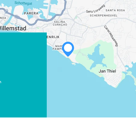
WHATSAPP
FACEBOOK
m
X
LINK KOPIËREN
E-MAIL
LINK KOPIËREN