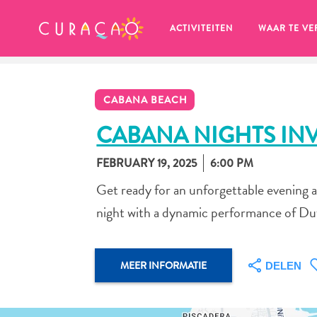
MIJN FAVORIETEN
ACTIVITEITEN
WAAR TE VE
CABANA BEACH
CABANA NIGHTS INV
FEBRUARY 19, 2025
6:00 PM
Zo te zien heb je nog geen 
Get ready for an unforgettable evening 
favoriete plekken opgeslagen.
night with a dynamic performance of Dutc
MEER INFORMATIE
DELEN
Wanneer je iets op wil slaan om later nog eens te bekijk