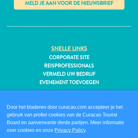
✕
All-
inclusive
Appartementen
SNELLE LINKS
Hotels
CORPORATE SITE
en
REISPROFESSIONALS
Resorts
VERMELD UW BEDRIJF
Vakantiewoningen
Plan
EVENEMENT TOEVOEGEN
je
BEZOEKERSINFORMATIE
bezoek
DIGITALE IMMIGRATIEKAART
Door het bladeren door curacao.com accepteer je het
FAQS
gebruik van profiel cookies van de Curacao Tourist
CONTACT
Board en aanverwante derde partijen. Meer informatie
EVENEMENTEN
over cookies en onze
Privacy Policy
.