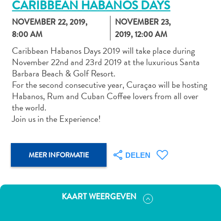
CARIBBEAN HABANOS DAYS
NOVEMBER 22, 2019,
NOVEMBER 23,
8:00 AM
2019, 12:00 AM
Autoverhuur
Caribbean Habanos Days 2019 will take place during
Bezienswaardigheden
November 22nd and 23rd 2019 at the luxurious Santa
Diversen
Barbara Beach & Golf Resort.
Duik-
For the second consecutive year, Curaçao will be hosting
en
Habanos, Rum and Cuban Coffee lovers from all over
snorkelplekken
the world.
Duikoperators
Join us in the Experience!
Eten
en
drinken
MEER INFORMATIE
DELEN
Kunst
en
cultuur
KAART WEERGEVEN
Landactiviteiten
Musea