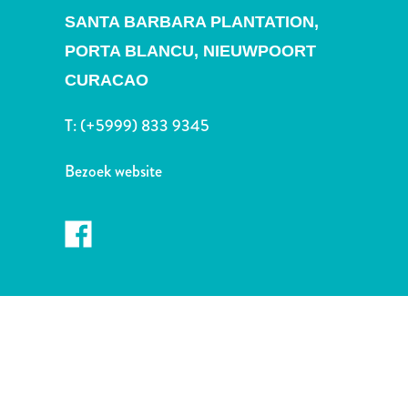
Nachtleven
SANTA BARBARA PLANTATION,
en
PORTA BLANCU, NIEUWPOORT
entertainment
Natuur
CURACAO
en
parken
T:
(+5999) 833 9345
Sauna
en
Bezoek website
wellness
Sport
en
golf
Stranden
Taxidiensten
Tours
Wateractiviteiten
Winkelgebieden
Waar