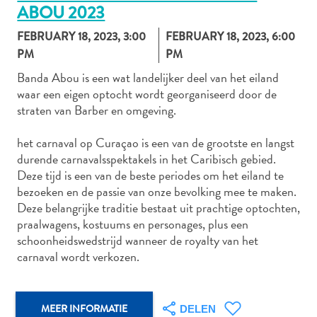
ABOU 2023
FEBRUARY 18, 2023, 3:00
FEBRUARY 18, 2023, 6:00
PM
PM
Autoverhuur
Bezienswaardigheden
Banda Abou is een wat landelijker deel van het eiland
waar een eigen optocht wordt georganiseerd door de
Diversen
straten van Barber en omgeving.
Duik-
en
het carnaval op Curaçao is een van de grootste en langst
snorkelplekken
durende carnavalsspektakels in het Caribisch gebied.
Duikoperators
Deze tijd is een van de beste periodes om het eiland te
Eten
bezoeken en de passie van onze bevolking mee te maken.
en
Deze belangrijke traditie bestaat uit prachtige optochten,
drinken
praalwagens, kostuums en personages, plus een
Kunst
schoonheidswedstrijd wanneer de royalty van het
en
carnaval wordt verkozen.
cultuur
Landactiviteiten
Musea
MEER INFORMATIE
DELEN