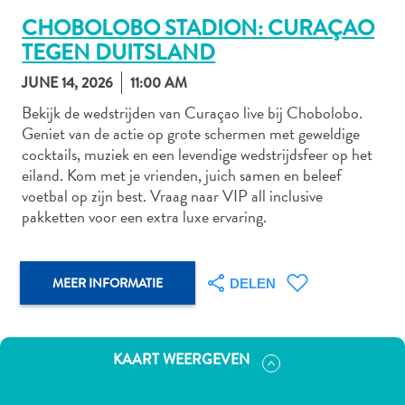
CHOBOLOBO STADION: CURAÇAO
TEGEN DUITSLAND
Autoverhuur
JUNE 14, 2026
11:00 AM
Bezienswaardigheden
Bekijk de wedstrijden van Curaçao live bij Chobolobo.
Diversen
Geniet van de actie op grote schermen met geweldige
Duik-
cocktails, muziek en een levendige wedstrijdsfeer op het
en
eiland. Kom met je vrienden, juich samen en beleef
snorkelplekken
voetbal op zijn best. Vraag naar VIP all inclusive
Duikoperators
pakketten voor een extra luxe ervaring.
Eten
en
drinken
MEER INFORMATIE
DELEN
Kunst
en
cultuur
KAART WEERGEVEN
Landactiviteiten
Musea