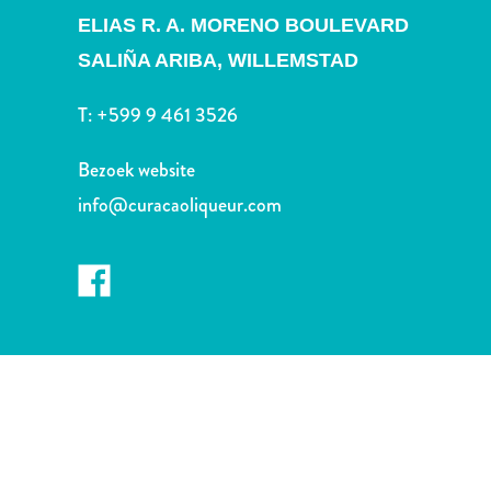
Nachtleven
ELIAS R. A. MORENO BOULEVARD
en
SALIÑA ARIBA,
WILLEMSTAD
entertainment
Natuur
T:
+599 9 461 3526
en
parken
Bezoek website
Sauna
en
info@curacaoliqueur.com
wellness
Sport
en
golf
Stranden
Taxidiensten
Tours
Wateractiviteiten
Winkelgebieden
Waar