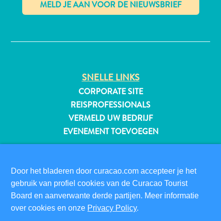
✕
All-
inclusive
Appartementen
SNELLE LINKS
Hotels
CORPORATE SITE
en
REISPROFESSIONALS
Resorts
VERMELD UW BEDRIJF
Vakantiewoningen
EVENEMENT TOEVOEGEN
Plan
je
BEZOEKERSINFORMATIE
bezoek
DIGITALE IMMIGRATIEKAART
Door het bladeren door curacao.com accepteer je het
FAQS
gebruik van profiel cookies van de Curacao Tourist
CONTACT
Board en aanverwante derde partijen. Meer informatie
EVENEMENTEN
over cookies en onze
Privacy Policy
.