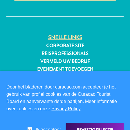
✕
All-
inclusive
SNELLE LINKS
Appartementen
CORPORATE SITE
Hotels
REISPROFESSIONALS
en
VERMELD UW BEDRIJF
Resorts
EVENEMENT TOEVOEGEN
Vakantiewoningen
Plan
BEZOEKERSINFORMATIE
je
Door het bladeren door curacao.com accepteer je het
DIGITALE IMMIGRATIEKAART
bezoek
gebruik van profiel cookies van de Curacao Tourist
FAQS
Board en aanverwante derde partijen. Meer informatie
CONTACT
over cookies en onze
Privacy Policy
.
EVENEMENTEN
ONLINE BROCHURE
BEVESTIG SELECTIE
Ik accepteer