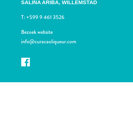
Nachtleven
SALIÑA ARIBA,
WILLEMSTAD
en
T:
+599 9 461 3526
entertainment
Natuur
Bezoek website
en
parken
info@curacaoliqueur.com
Sauna
en
wellness
Sport
en
golf
Stranden
Taxidiensten
Tours
Wateractiviteiten
Winkelgebieden
Waar