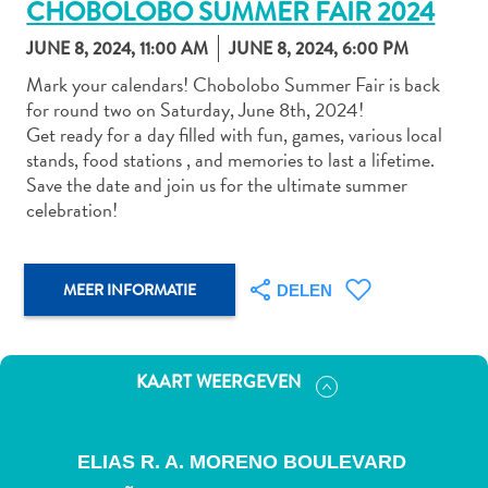
CHOBOLOBO SUMMER FAIR 2024
JUNE 8, 2024, 11:00 AM
JUNE 8, 2024, 6:00 PM
Mark your calendars! Chobolobo Summer Fair is back
Autoverhuur
for round two on Saturday, June 8th, 2024!
Bezienswaardigheden
Get ready for a day filled with fun, games, various local
Diversen
stands, food stations , and memories to last a lifetime.
Duik-
Save the date and join us for the ultimate summer
en
celebration!
snorkelplekken
Duikoperators
Eten
MEER INFORMATIE
DELEN
en
drinken
Kunst
KAART WEERGEVEN
en
cultuur
Landactiviteiten
ELIAS R. A. MORENO BOULEVARD
Musea