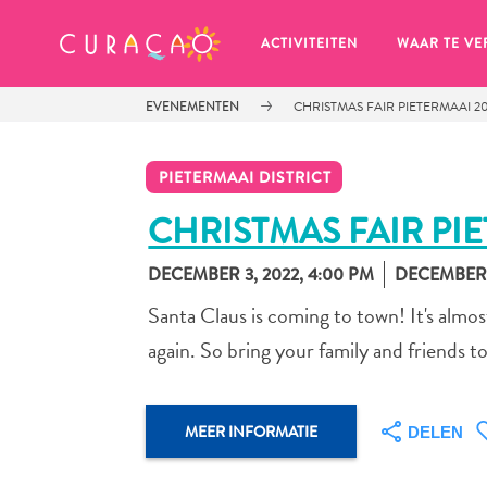
MIJN FAVORIETEN
ACTIVITEITEN
WAAR TE VE
EVENEMENTEN
CHRISTMAS FAIR PIETERMAAI 2
PIETERMAAI DISTRICT
CHRISTMAS FAIR PI
DECEMBER 3, 2022, 4:00 PM
DECEMBER 3
Zo te zien heb je nog geen 
favoriete plekken opgeslagen.
Santa Claus is coming to town! It's almos
again. So bring your family and friends 
MEER INFORMATIE
DELEN
Wanneer je iets op wil slaan om later nog eens te bekijk