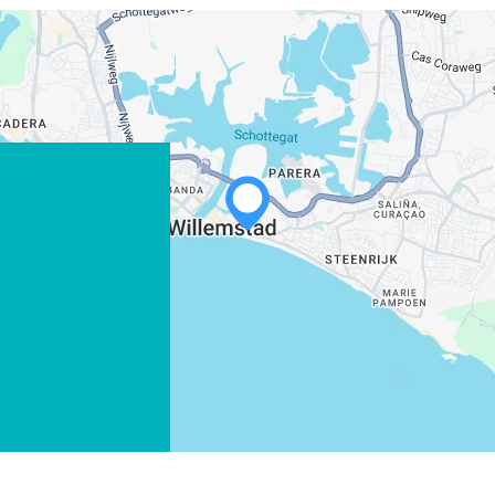
WHATSAPP
FACEBOOK
X
LINK KOPIËREN
E-MAIL
LINK KOPIËREN