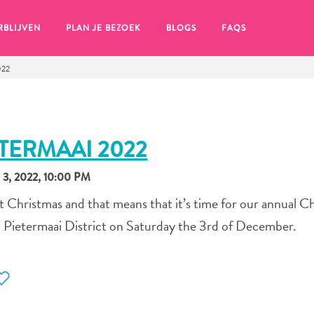
RBLIJVEN
PLAN JE BEZOEK
BLOGS
FAQS
022
ETERMAAI 2022
, 2022, 10:00 PM
t Christmas and that means that it’s time for our annual C
to Pietermaai District on Saturday the 3rd of December.
en, klik op het