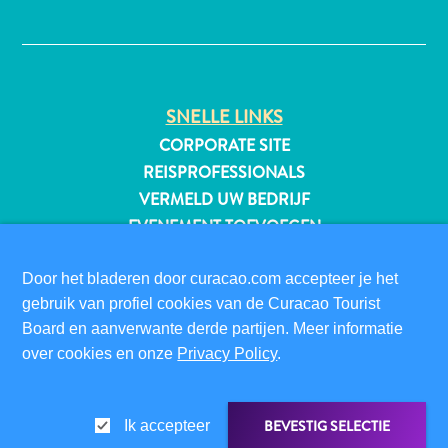
✕
All-
SNELLE LINKS
inclusive
Appartementen
CORPORATE SITE
Hotels
REISPROFESSIONALS
en
VERMELD UW BEDRIJF
Resorts
EVENEMENT TOEVOEGEN
Vakantiewoningen
Plan
BEZOEKERSINFORMATIE
Door het bladeren door curacao.com accepteer je het
je
DIGITALE IMMIGRATIEKAART
gebruik van profiel cookies van de Curacao Tourist
bezoek
FAQS
Board en aanverwante derde partijen. Meer informatie
CONTACT
over cookies en onze
Privacy Policy
.
EVENEMENTEN
ONLINE BROCHURE
BEVESTIG SELECTIE
Ik accepteer