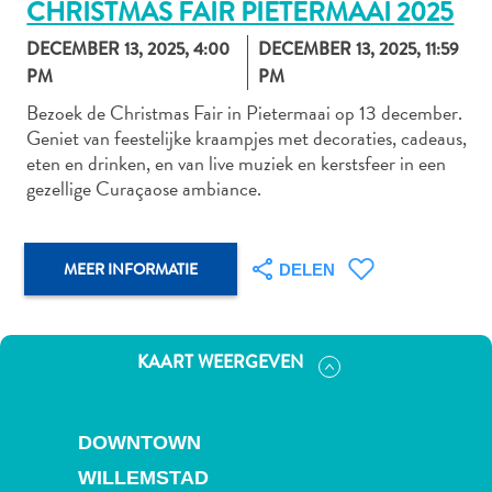
CHRISTMAS FAIR PIETERMAAI 2025
DECEMBER 13, 2025, 4:00
DECEMBER 13, 2025, 11:59
PM
PM
Autoverhuur
Bezoek de Christmas Fair in Pietermaai op 13 december.
Bezienswaardigheden
Geniet van feestelijke kraampjes met decoraties, cadeaus,
Diversen
eten en drinken, en van live muziek en kerstsfeer in een
Duik-
gezellige Curaçaose ambiance.
en
snorkelplekken
Duikoperators
MEER INFORMATIE
DELEN
Eten
en
drinken
KAART WEERGEVEN
Kunst
en
cultuur
DOWNTOWN
Landactiviteiten
Musea
WILLEMSTAD