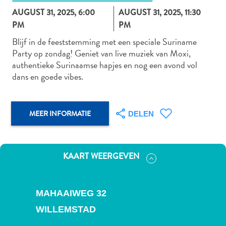
AUGUST 31, 2025, 6:00
AUGUST 31, 2025, 11:30
PM
PM
Blijf in de feeststemming met een speciale Suriname
Autoverhuur
Party op zondag! Geniet van live muziek van Moxi,
Bezienswaardigheden
authentieke Surinaamse hapjes en nog een avond vol
Diversen
dans en goede vibes.
Duik-
en
snorkelplekken
MEER INFORMATIE
DELEN
Duikoperators
Eten
en
drinken
KAART WEERGEVEN
Kunst
en
cultuur
MAHAAIWEG 32
Landactiviteiten
WILLEMSTAD
Musea