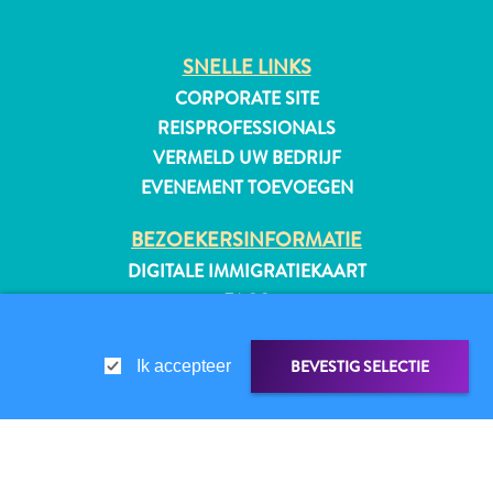
SNELLE LINKS
CORPORATE SITE
All-
REISPROFESSIONALS
inclusive
Appartementen
VERMELD UW BEDRIJF
Hotels
EVENEMENT TOEVOEGEN
en
BEZOEKERSINFORMATIE
Resorts
Vakantiewoningen
DIGITALE IMMIGRATIEKAART
Plan
FAQS
je
CONTACT
bezoek
EVENEMENTEN
BEVESTIG SELECTIE
Ik accepteer
ONLINE BROCHURE
OVER DEZE WEBSITE
PRIVACYBELEID
LINK DELEN
DELEN OP