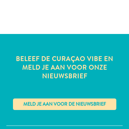
te
verblijven
BELEEF DE CURAÇAO VIBE EN
MELD JE AAN VOOR ONZE
NIEUWSBRIEF
✕