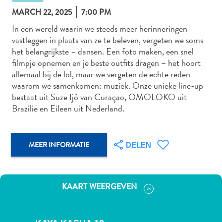
MARCH 22, 2025
7:00 PM
In een wereld waarin we steeds meer herinneringen
vastleggen in plaats van ze te beleven, vergeten we soms
Autoverhuur
het belangrijkste – dansen. Een foto maken, een snel
Bezienswaardigheden
filmpje opnemen en je beste outfits dragen – het hoort
Diversen
allemaal bij de lol, maar we vergeten de echte reden
Duik-
waarom we samenkomen: muziek. Onze unieke line-up
en
bestaat uit Suze Ijó van Curaçao, OMOLOKO uit
snorkelplekken
Brazilië en Eileen uit Nederland.
Duikoperators
Eten
en
MEER INFORMATIE
DELEN
drinken
Kunst
en
KAART WEERGEVEN
cultuur
Landactiviteiten
Musea