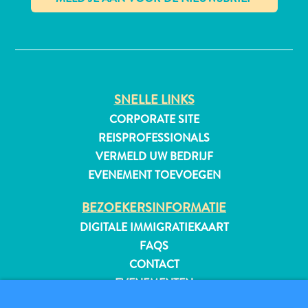
✕
All-
inclusive
Appartementen
SNELLE LINKS
Hotels
CORPORATE SITE
en
REISPROFESSIONALS
Resorts
VERMELD UW BEDRIJF
Vakantiewoningen
EVENEMENT TOEVOEGEN
Plan
je
BEZOEKERSINFORMATIE
bezoek
DIGITALE IMMIGRATIEKAART
FAQS
CONTACT
EVENEMENTEN
ONLINE BROCHURE