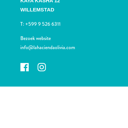
KAYA KASHA 12
Nachtleven
en
WILLEMSTAD
entertainment
T:
+599 9 526 6311
Natuur
en
Bezoek website
parken
Sauna
info@lahaciendaolivia.com
en
wellness
Sport
en
golf
Stranden
Taxidiensten
Tours
Wateractiviteiten
Winkelgebieden
Waar