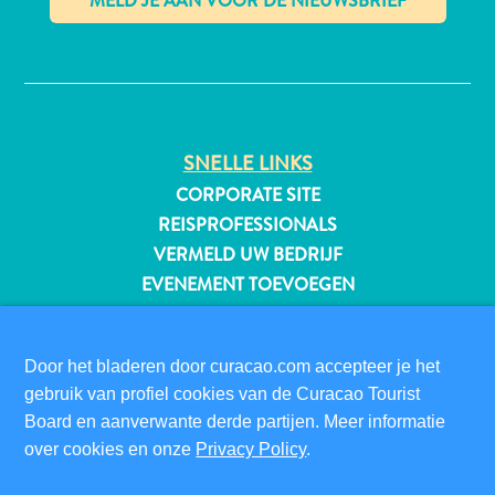
✕
All-
inclusive
Appartementen
SNELLE LINKS
Hotels
CORPORATE SITE
en
REISPROFESSIONALS
Resorts
VERMELD UW BEDRIJF
Vakantiewoningen
EVENEMENT TOEVOEGEN
Plan
je
BEZOEKERSINFORMATIE
bezoek
DIGITALE IMMIGRATIEKAART
Door het bladeren door curacao.com accepteer je het
gebruik van profiel cookies van de Curacao Tourist
FAQS
Board en aanverwante derde partijen. Meer informatie
CONTACT
over cookies en onze
Privacy Policy
.
EVENEMENTEN
ONLINE BROCHURE