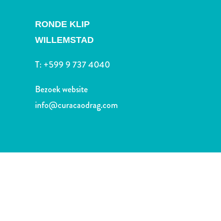
Nachtleven
en
RONDE KLIP
entertainment
WILLEMSTAD
Natuur
en
T:
+599 9 737 4040
parken
Sauna
Bezoek website
en
wellness
info@curacaodrag.com
Sport
en
golf
Stranden
Taxidiensten
Tours
Wateractiviteiten
Winkelgebieden
Waar