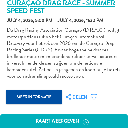
CURAÇAO DRAG RACE - SUMMER
SPEED FEST
JULY 4, 2026, 5:00 PM
JULY 4, 2026, 11:30 PM
Autoverhuur
De Drag Racing Association Curaçao (D.R.A.C.) nodigt
Bezienswaardigheden
motorsportfans uit op het Curaçao International
Diversen
Raceway voor het seizoen 2026 van de Curaçao Drag
Duik-
Racing Series (CDRS). Ervaar hoge snelheidsraces,
en
brullende motoren en brandend rubber terwijl coureurs
snorkelplekken
in verschillende klassen strijden om de nationale
Duikoperators
kampioenstitel. Zet het in je agenda en koop nu je tickets
Eten
voor een adrenalinegevuld raceseizoen.
en
drinken
Kunst
MEER INFORMATIE
DELEN
en
cultuur
Landactiviteiten
KAART WEERGEVEN
Musea