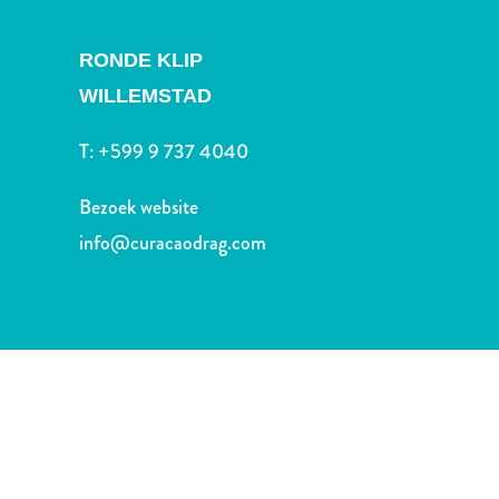
Nachtleven
en
RONDE KLIP
entertainment
Natuur
WILLEMSTAD
en
parken
T:
+599 9 737 4040
Sauna
en
Bezoek website
wellness
info@curacaodrag.com
Sport
en
golf
Stranden
Taxidiensten
Tours
Wateractiviteiten
Winkelgebieden
Waar