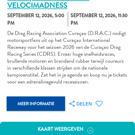
VELOCIMADNESS
SEPTEMBER 12, 2026, 5:00
SEPTEMBER 12, 2026, 11:30
PM
PM
Autoverhuur
Bezienswaardigheden
De Drag Racing Association Curaçao (D.R.A.C.) nodigt
motorsportfans uit op het Curaçao International
Diversen
Raceway voor het seizoen 2026 van de Curaçao Drag
Duik-
Racing Series (CDRS). Ervaar hoge snelheidsraces,
en
brullende motoren en brandend rubber terwijl coureurs
snorkelplekken
in verschillende klassen strijden om de nationale
Duikoperators
kampioenstitel. Zet het in je agenda en koop nu je tickets
Eten
voor een adrenalinegevuld raceseizoen.
en
drinken
Kunst
MEER INFORMATIE
DELEN
en
cultuur
Landactiviteiten
KAART WEERGEVEN
Musea