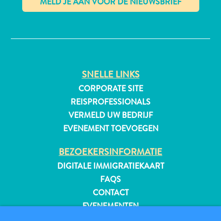
✕
All-
inclusive
Appartementen
SNELLE LINKS
Hotels
CORPORATE SITE
en
REISPROFESSIONALS
Resorts
VERMELD UW BEDRIJF
Vakantiewoningen
EVENEMENT TOEVOEGEN
Plan
je
BEZOEKERSINFORMATIE
bezoek
DIGITALE IMMIGRATIEKAART
FAQS
CONTACT
EVENEMENTEN
ONLINE BROCHURE