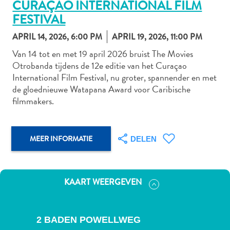
CURAÇAO INTERNATIONAL FILM
FESTIVAL
APRIL 14, 2026, 6:00 PM
APRIL 19, 2026, 11:00 PM
Autoverhuur
Van 14 tot en met 19 april 2026 bruist The Movies
Bezienswaardigheden
Otrobanda tijdens de 12e editie van het Curaçao
Diversen
International Film Festival, nu groter, spannender en met
Duik-
de gloednieuwe Watapana Award voor Caribische
en
filmmakers.
snorkelplekken
Duikoperators
Eten
MEER INFORMATIE
DELEN
en
drinken
Kunst
KAART WEERGEVEN
en
cultuur
Landactiviteiten
2 BADEN POWELLWEG
Musea