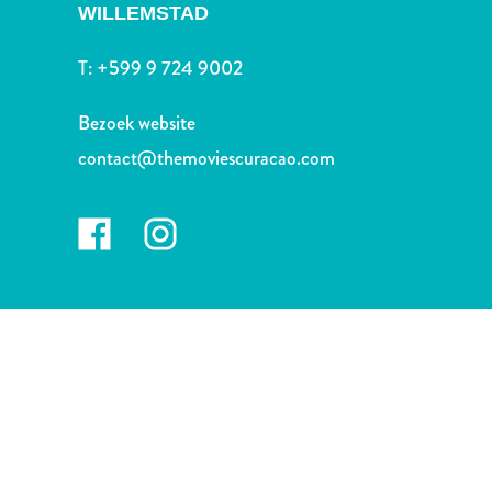
Nachtleven
WILLEMSTAD
en
entertainment
T:
+599 9 724 9002
Natuur
en
Bezoek website
parken
contact@themoviescuracao.com
Sauna
en
wellness
Sport
en
golf
Stranden
Taxidiensten
Tours
Wateractiviteiten
Winkelgebieden
Waar