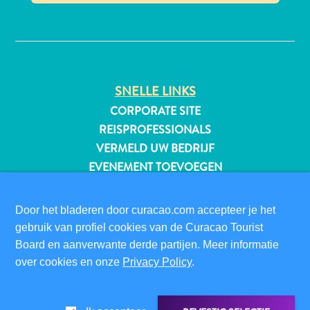
✕
All-
inclusive
SNELLE LINKS
Appartementen
CORPORATE SITE
Hotels
REISPROFESSIONALS
en
VERMELD UW BEDRIJF
Resorts
EVENEMENT TOEVOEGEN
Vakantiewoningen
Plan
BEZOEKERSINFORMATIE
je
Door het bladeren door curacao.com accepteer je het
DIGITALE IMMIGRATIEKAART
bezoek
gebruik van profiel cookies van de Curacao Tourist
FAQS
Board en aanverwante derde partijen. Meer informatie
CONTACT
over cookies en onze
Privacy Policy
.
EVENEMENTEN
ONLINE BROCHURE