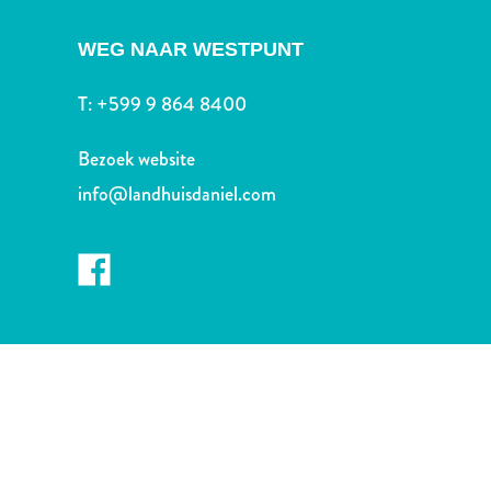
Nachtleven
en
WEG NAAR WESTPUNT
entertainment
Natuur
T:
+599 9 864 8400
en
parken
Bezoek website
Sauna
info@landhuisdaniel.com
en
wellness
Sport
en
golf
Stranden
Taxidiensten
Tours
Wateractiviteiten
Winkelgebieden
Waar