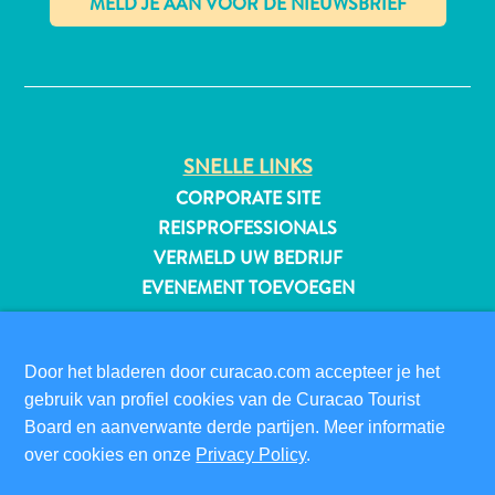
✕
All-
inclusive
Appartementen
SNELLE LINKS
Hotels
CORPORATE SITE
en
REISPROFESSIONALS
Resorts
VERMELD UW BEDRIJF
Vakantiewoningen
EVENEMENT TOEVOEGEN
Plan
je
BEZOEKERSINFORMATIE
bezoek
DIGITALE IMMIGRATIEKAART
Door het bladeren door curacao.com accepteer je het
FAQS
gebruik van profiel cookies van de Curacao Tourist
Board en aanverwante derde partijen. Meer informatie
CONTACT
over cookies en onze
Privacy Policy
.
EVENEMENTEN
ONLINE BROCHURE