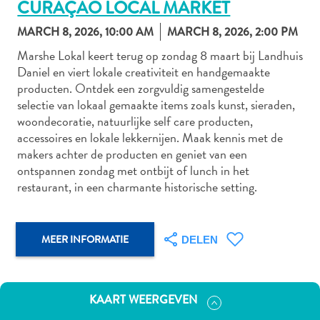
CURAÇAO LOCAL MARKET
MARCH 8, 2026, 10:00 AM
MARCH 8, 2026, 2:00 PM
Marshe Lokal keert terug op zondag 8 maart bij Landhuis
Autoverhuur
Daniel en viert lokale creativiteit en handgemaakte
Bezienswaardigheden
producten. Ontdek een zorgvuldig samengestelde
Diversen
selectie van lokaal gemaakte items zoals kunst, sieraden,
Duik-
woondecoratie, natuurlijke self care producten,
en
accessoires en lokale lekkernijen. Maak kennis met de
snorkelplekken
makers achter de producten en geniet van een
Duikoperators
ontspannen zondag met ontbijt of lunch in het
Eten
restaurant, in een charmante historische setting.
en
drinken
Kunst
MEER INFORMATIE
DELEN
en
cultuur
Landactiviteiten
KAART WEERGEVEN
Musea