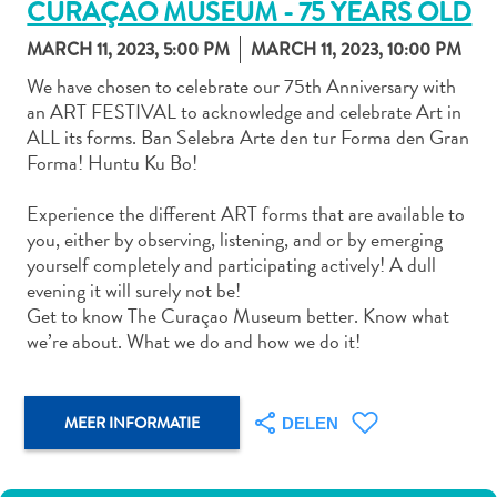
CURAÇAO MUSEUM - 75 YEARS OLD
MARCH 11, 2023, 5:00 PM
MARCH 11, 2023, 10:00 PM
We have chosen to celebrate our 75th Anniversary with
Autoverhuur
an ART FESTIVAL to acknowledge and celebrate Art in
Bezienswaardigheden
ALL its forms. Ban Selebra Arte den tur Forma den Gran
Diversen
Forma! Huntu Ku Bo!
Duik-
en
Experience the different ART forms that are available to
snorkelplekken
you, either by observing, listening, and or by emerging
Duikoperators
yourself completely and participating actively! A dull
Eten
evening it will surely not be!
en
Get to know The Curaçao Museum better. Know what
we’re about. What we do and how we do it!
drinken
Kunst
en
cultuur
MEER INFORMATIE
DELEN
Landactiviteiten
Musea