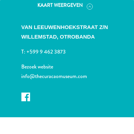
Nachtleven
KAART WEERGEVEN
en
entertainment
Natuur
VAN LEEUWENHOEKSTRAAT Z/N
en
WILLEMSTAD,
OTROBANDA
parken
Sauna
T:
+599 9 462 3873
en
wellness
Bezoek website
Sport
info@thecuracaomuseum.com
en
golf
Stranden
Taxidiensten
Tours
Wateractiviteiten
Winkelgebieden
Waar