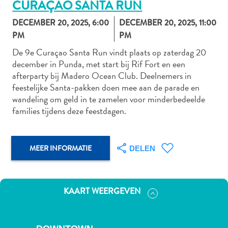
CURAÇAO SANTA RUN
DECEMBER 20, 2025, 6:00
DECEMBER 20, 2025, 11:00
PM
PM
Autoverhuur
De 9e Curaçao Santa Run vindt plaats op zaterdag 20
Bezienswaardigheden
december in Punda, met start bij Rif Fort en een
Diversen
afterparty bij Madero Ocean Club. Deelnemers in
Duik-
feestelijke Santa-pakken doen mee aan de parade en
en
wandeling om geld in te zamelen voor minderbedeelde
snorkelplekken
families tijdens deze feestdagen.
Duikoperators
Eten
en
MEER INFORMATIE
DELEN
drinken
Kunst
en
KAART WEERGEVEN
cultuur
Landactiviteiten
Musea