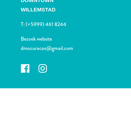
DOWNTOWN
Nachtleven
en
WILLEMSTAD
entertainment
T:
(+5999) 461 8244
Natuur
en
Bezoek website
parken
Sauna
dmocuracao@gmail.com
en
wellness
Sport
en
golf
Stranden
Taxidiensten
Tours
Wateractiviteiten
Winkelgebieden
Waar