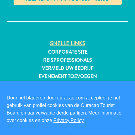
✕
All-
inclusive
Appartementen
SNELLE LINKS
Hotels
CORPORATE SITE
en
REISPROFESSIONALS
Resorts
VERMELD UW BEDRIJF
Vakantiewoningen
EVENEMENT TOEVOEGEN
Plan
je
BEZOEKERSINFORMATIE
bezoek
Door het bladeren door curacao.com accepteer je het
DIGITALE IMMIGRATIEKAART
gebruik van profiel cookies van de Curacao Tourist
FAQS
Board en aanverwante derde partijen. Meer informatie
CONTACT
over cookies en onze
Privacy Policy
.
EVENEMENTEN
ONLINE BROCHURE