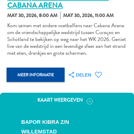
CABANA ARENA
MAY 30, 2026, 8:00 AM
MAY 30, 2026, 11:00 AM
Autoverhuur
Kom samen met andere voetbalfans naar Cabana Arena
om de vriendschappelijke wedstrijd tussen Curaçao en
Bezienswaardigheden
Schotland te bekijken op weg naar het WK 2026. Geniet
Diversen
live van de wedstrijd in een levendige sfeer aan het strand
Duik-
met eten, drankjes en grote schermen.
en
snorkelplekken
Duikoperators
MEER INFORMATIE
DELEN
Eten
en
drinken
Kunst
KAART WEERGEVEN
en
cultuur
Landactiviteiten
BAPOR KIBRA Z/N
Musea
WILLEMSTAD