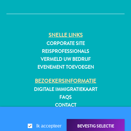
✕
All-
inclusive
SNELLE LINKS
Appartementen
CORPORATE SITE
Hotels
REISPROFESSIONALS
en
VERMELD UW BEDRIJF
Resorts
EVENEMENT TOEVOEGEN
Vakantiewoningen
Plan
BEZOEKERSINFORMATIE
je
DIGITALE IMMIGRATIEKAART
bezoek
FAQS
CONTACT
EVENEMENTEN
ONLINE BROCHURE
BEVESTIG SELECTIE
Ik accepteer