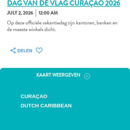
DAG VAN DE VLAG CURAÇAO 2026
JULY 2, 2026
12:00 AM
Op deze officiële vakantiedag zijn kantoren, banken en
Autoverhuur
de meeste winkels dicht.
Bezienswaardigheden
Diversen
Duik-
DELEN
en
snorkelplekken
Duikoperators
Eten
KAART WEERGEVEN
en
drinken
Kunst
CURAÇAO
en
DUTCH CARIBBEAN
cultuur
Landactiviteiten
Musea