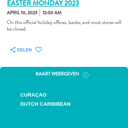
EASTER MONDAY 2023
APRIL 10, 2023
12:00 AM
On this official holiday offices, banks, and most stores will
Autoverhuur
be closed.
Bezienswaardigheden
Diversen
Duik-
DELEN
en
snorkelplekken
Duikoperators
Eten
KAART WEERGEVEN
en
drinken
Kunst
CURAÇAO
en
DUTCH CARIBBEAN
cultuur
Landactiviteiten
Musea