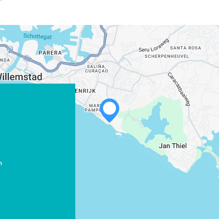
WHATSAPP
FACEBOOK
X
m
LINK KOPIËREN
E-MAIL
LINK KOPIËREN