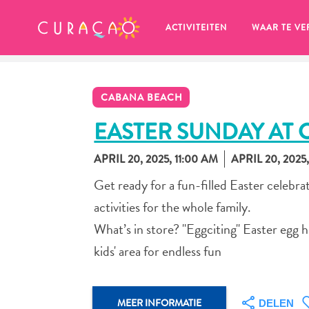
MIJN FAVORIETEN
ACTIVITEITEN
WAAR TE VE
CABANA BEACH
EASTER SUNDAY AT
APRIL 20, 2025, 11:00 AM
APRIL 20, 2025
Zo te zien heb je nog geen 
Get ready for a fun-filled Easter celebra
favoriete plekken opgeslagen.
activities for the whole family.
What’s in store? "Eggciting" Easter egg
kids' area for endless fun
Wanneer je iets op wil slaan om later nog eens te bekijk
MEER INFORMATIE
DELEN