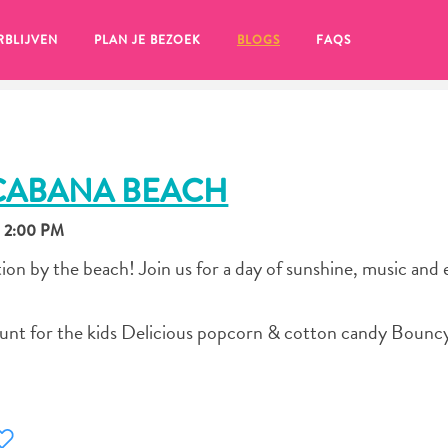
RBLIJVEN
PLAN JE BEZOEK
BLOGS
FAQS
 CABANA BEACH
, 2:00 PM
tion by the beach! Join us for a day of sunshine, music and 
 hunt for the kids Delicious popcorn & cotton candy Bouncy
en, klik op het