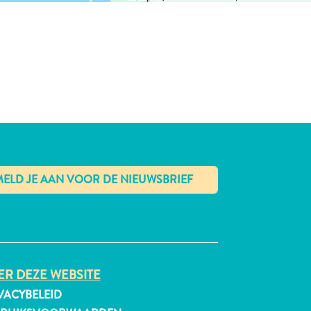
✕
R DEZE WEBSITE
VACYBELEID