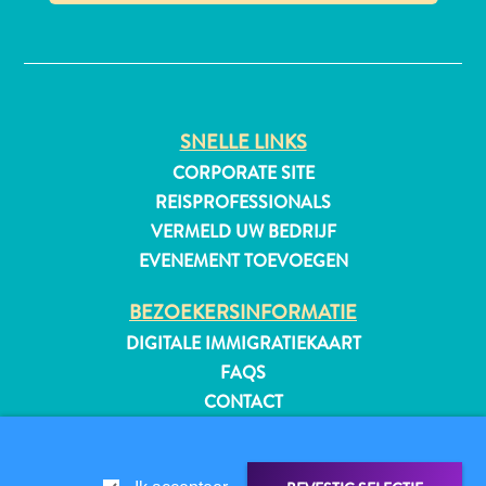
✕
All-
inclusive
SNELLE LINKS
Appartementen
CORPORATE SITE
Hotels
REISPROFESSIONALS
en
VERMELD UW BEDRIJF
Resorts
EVENEMENT TOEVOEGEN
Vakantiewoningen
Plan
BEZOEKERSINFORMATIE
je
DIGITALE IMMIGRATIEKAART
bezoek
FAQS
CONTACT
EVENEMENTEN
ONLINE BROCHURE