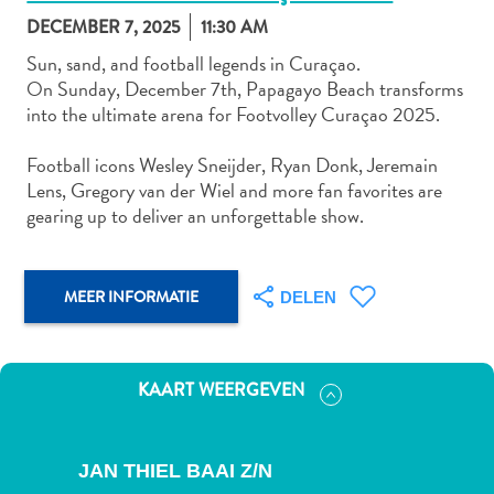
DECEMBER 7, 2025
11:30 AM
Sun, sand, and football legends in Curaçao.
On Sunday, December 7th, Papagayo Beach transforms
Autoverhuur
into the ultimate arena for Footvolley Curaçao 2025.
Bezienswaardigheden
Diversen
Football icons Wesley Sneijder, Ryan Donk, Jeremain
Duik-
Lens, Gregory van der Wiel and more fan favorites are
en
gearing up to deliver an unforgettable show.
snorkelplekken
Duikoperators
Eten
MEER INFORMATIE
DELEN
en
drinken
Kunst
KAART WEERGEVEN
en
cultuur
Landactiviteiten
JAN THIEL BAAI Z/N
Musea