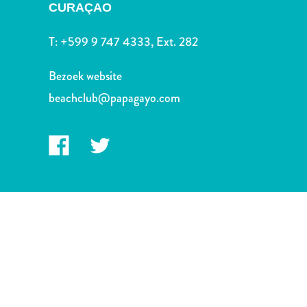
Nachtleven
CURAÇAO
en
entertainment
T:
+599 9 747 4333, Ext. 282
Natuur
en
Bezoek website
parken
beachclub@papagayo.com
Sauna
en
wellness
Sport
en
golf
Stranden
Taxidiensten
Tours
Wateractiviteiten
Winkelgebieden
Waar