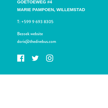
Nachtleven
GOETOEWEG #4
en
MARIE PAMPOEN,
WILLEMSTAD
entertainment
Natuur
T:
+599 9 693 8305
en
parken
Bezoek website
Sauna
doris@thedivebus.com
en
wellness
Sport
en
golf
Stranden
Taxidiensten
Tours
Wateractiviteiten
Winkelgebieden
Waar