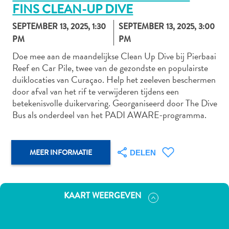
FINS CLEAN-UP DIVE
SEPTEMBER 13, 2025, 1:30
SEPTEMBER 13, 2025, 3:00
PM
PM
Autoverhuur
Bezienswaardigheden
Doe mee aan de maandelijkse Clean Up Dive bij Pierbaai
Reef en Car Pile, twee van de gezondste en populairste
Diversen
duiklocaties van Curaçao. Help het zeeleven beschermen
Duik-
door afval van het rif te verwijderen tijdens een
en
betekenisvolle duikervaring. Georganiseerd door The Dive
snorkelplekken
Bus als onderdeel van het PADI AWARE-programma.
Duikoperators
Eten
en
MEER INFORMATIE
DELEN
drinken
Kunst
en
cultuur
KAART WEERGEVEN
Landactiviteiten
Musea