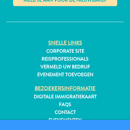
✕
All-
inclusive
Appartementen
SNELLE LINKS
Hotels
CORPORATE SITE
en
REISPROFESSIONALS
Resorts
VERMELD UW BEDRIJF
Vakantiewoningen
EVENEMENT TOEVOEGEN
Plan
je
BEZOEKERSINFORMATIE
bezoek
DIGITALE IMMIGRATIEKAART
FAQS
CONTACT
EVENEMENTEN
ONLINE BROCHURE