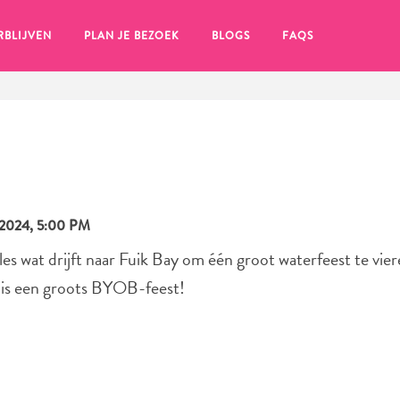
RBLIJVEN
PLAN JE BEZOEK
BLOGS
FAQS
2024, 5:00 PM
les wat drijft naar Fuik Bay om één groot waterfeest te vie
t is een groots BYOB-feest!
en, klik op het