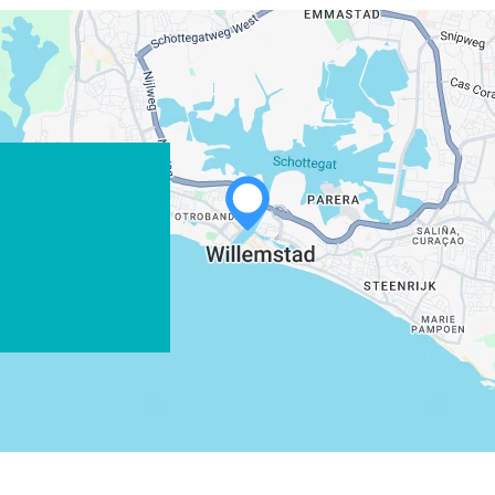
WHATSAPP
FACEBOOK
X
LINK KOPIËREN
E-MAIL
LINK KOPIËREN