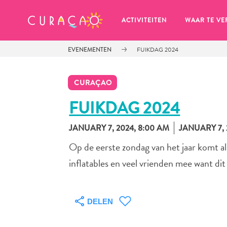
MIJN FAVORIETEN
ACTIVITEITEN
WAAR TE VE
EVENEMENTEN
FUIKDAG 2024
CURAÇAO
FUIKDAG 2024
JANUARY 7, 2024, 8:00 AM
JANUARY 7, 
Zo te zien heb je nog geen 
favoriete plekken opgeslagen.
Op de eerste zondag van het jaar komt al
inflatables en veel vrienden mee want di
DELEN
Wanneer je iets op wil slaan om later nog eens te bekijk