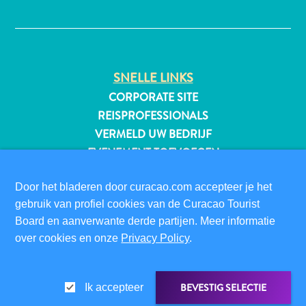
✕
All-
SNELLE LINKS
inclusive
CORPORATE SITE
Appartementen
Hotels
REISPROFESSIONALS
en
VERMELD UW BEDRIJF
Resorts
EVENEMENT TOEVOEGEN
Vakantiewoningen
Plan
BEZOEKERSINFORMATIE
Door het bladeren door curacao.com accepteer je het
je
DIGITALE IMMIGRATIEKAART
gebruik van profiel cookies van de Curacao Tourist
bezoek
FAQS
Board en aanverwante derde partijen. Meer informatie
over cookies en onze
Privacy Policy
.
CONTACT
EVENEMENTEN
ONLINE BROCHURE
BEVESTIG SELECTIE
Ik accepteer