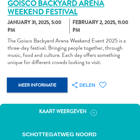
GOISCO BACKYARD ARENA
WEEKEND FESTIVAL
JANUARY 31, 2025, 5:00
FEBRUARY 2, 2025, 11:00
Autoverhuur
PM
PM
Bezienswaardigheden
The Goisco Backyard Arena Weekend Event 2025 is a
Diversen
three-day festival. Bringing people together, through
Duik-
music, food and culture. Each day offers something
en
unique for different crowds looking to visit.
snorkelplekken
Duikoperators
Eten
MEER INFORMATIE
DELEN
en
drinken
Kunst
en
KAART WEERGEVEN
cultuur
Landactiviteiten
Musea
SCHOTTEGATWEG NOORD