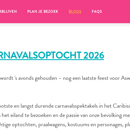
RBLIJVEN
PLAN JE BEZOEK
BLOGS
FAQS
RNAVALSOPTOCHT 2026
 wordt 's avonds gehouden – nog een laatste feest voor As
ootste en langst durende carnavalsspektakels in het Caribis
m het eiland te bezoeken en de passie van onze bevolking m
en, klik op het
achtige optochten, praalwagens, kostuums en personages, pl