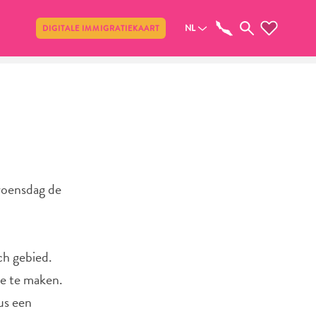
Delen
NL
DIGITALE IMMIGRATIEKAART
woensdag de
ch gebied.
ee te maken.
us een