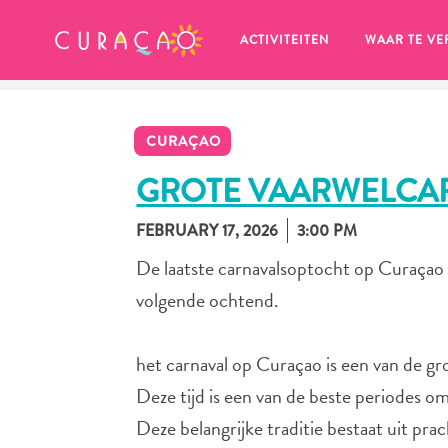
MIJN FAVORIETEN
ACTIVITEITEN
WAAR TE VE
CURAÇAO
GROTE VAARWELCA
FEBRUARY 17, 2026
3:00 PM
Zo te zien heb je nog geen 
De laatste carnavalsoptocht op Curaçao
favoriete plekken opgeslagen.
volgende ochtend.
het carnaval op Curaçao is een van de gr
Deze tijd is een van de beste periodes o
Wanneer je iets op wil slaan om later nog eens te bekijk
Deze belangrijke traditie bestaat uit pr