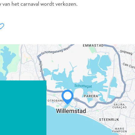
 van het carnaval wordt verkozen.
WHATSAPP
FACEBOOK
X
LINK KOPIËREN
E-MAIL