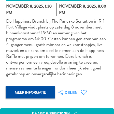
NOVEMBER 8, 2025, 1:30
NOVEMBER 8, 2025, 8:00
PM
PM
De Happiness Brunch bij The Pancake Sensation in Rif
Autoverhuur
Fort Village vindt plaats op zaterdag 8 november, met
Bezienswaardigheden
binnenkomst vanaf 13:30 en aanvang van het
Diversen
programma om 14:00. Gasten kunnen genieten van een
Duik-
4-gangenmenu, gratis mimosa en welkomsthapjes, live
en
muziek en de kans om deel te nemen aan de Happiness
snorkelplekken
Raffle met prijzen om te winnen. Deze brunch is
Duikoperators
ontworpen om een vreugdevolle ervaring te creëren,
Eten
mensen samen te brengen rondom heerlijk eten, goed
en
gezelschap en onvergetelijke herinneringen.
drinken
Kunst
en
MEER INFORMATIE
DELEN
cultuur
Landactiviteiten
Musea
KAART WEERGEVEN