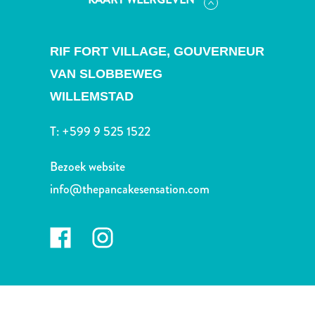
Nachtleven
en
entertainment
RIF FORT VILLAGE, GOUVERNEUR
Natuur
VAN SLOBBEWEG
en
parken
WILLEMSTAD
Sauna
en
T:
+599 9 525 1522
wellness
Sport
Bezoek website
en
info@thepancakesensation.com
golf
Stranden
Taxidiensten
Tours
Wateractiviteiten
Winkelgebieden
Waar