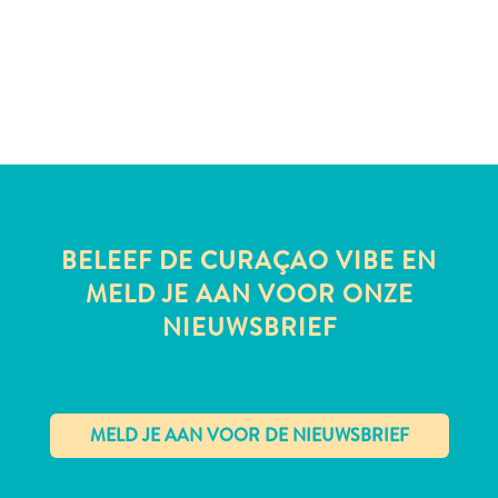
te
verblijven
BELEEF DE CURAÇAO VIBE EN
MELD JE AAN VOOR ONZE
NIEUWSBRIEF
✕