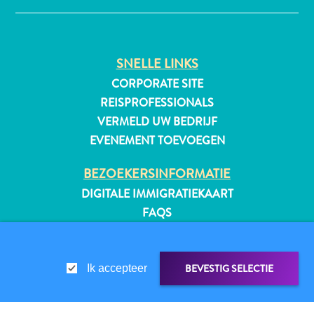
SNELLE LINKS
All-
inclusive
CORPORATE SITE
Appartementen
REISPROFESSIONALS
Hotels
VERMELD UW BEDRIJF
en
EVENEMENT TOEVOEGEN
Resorts
Vakantiewoningen
BEZOEKERSINFORMATIE
Plan
DIGITALE IMMIGRATIEKAART
je
FAQS
bezoek
CONTACT
EVENEMENTEN
ONLINE BROCHURE
BEVESTIG SELECTIE
Ik accepteer
OVER DEZE WEBSITE