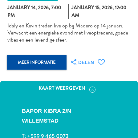
JANUARY 14, 2026, 7:00
JANUARY 15, 2026, 12:00
PM
AM
Idaly en Kevin treden live op bij Madero op 14 januari.
Autoverhuur
Verwacht een energieke avond met liveoptredens, goede
Bezienswaardigheden
vibes en een levendige sfeer.
Diversen
Duik-
en
MEER INFORMATIE
DELEN
snorkelplekken
Duikoperators
Eten
en
KAART WEERGEVEN
drinken
Kunst
en
BAPOR KIBRA Z/N
cultuur
WILLEMSTAD
Landactiviteiten
Musea
T:
+599 9 465 0073