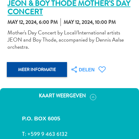
JEON & BOY THODE MOTHER'S DAY
CONCERT
MAY 12, 2024, 6:00 PM
MAY 12, 2024, 10:00 PM
Autoverhuur
Mother's Day Concert by Local/International artists
Bezienswaardigheden
JEON and Boy Thode, accompanied by Dennis Aalse
Diversen
orchestra.
Duik-
en
snorkelplekken
MEER INFORMATIE
DELEN
Duikoperators
Eten
en
drinken
KAART WEERGEVEN
Kunst
en
cultuur
P.O. BOX 6005
Landactiviteiten
T:
+599 9 463 6132
Musea