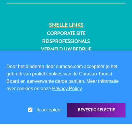
SNELLE LINKS
All-
CORPORATE SITE
inclusive
REISPROFESSIONALS
Appartementen
VERMELD UW BEDRIJF
Hotels
en
EVENEMENT TOEVOEGEN
Resorts
Door het bladeren door curacao.com accepteer je het
BEZOEKERSINFORMATIE
Vakantiewoningen
gebruik van profiel cookies van de Curacao Tourist
Plan
DIGITALE IMMIGRATIEKAART
Board en aanverwante derde partijen. Meer informatie
je
FAQS
over cookies en onze
Privacy Policy
.
bezoek
CONTACT
EVENEMENTEN
BEVESTIG SELECTIE
Ik accepteer
ONLINE BROCHURE
OVER DEZE WEBSITE