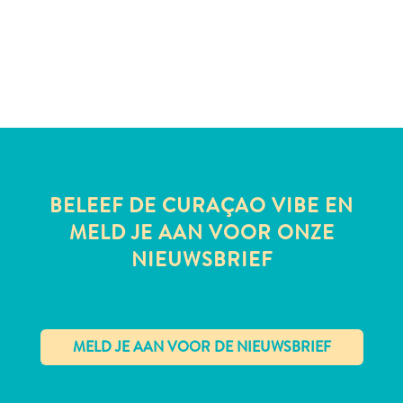
te
verblijven
BELEEF DE CURAÇAO VIBE EN
MELD JE AAN VOOR ONZE
NIEUWSBRIEF
✕