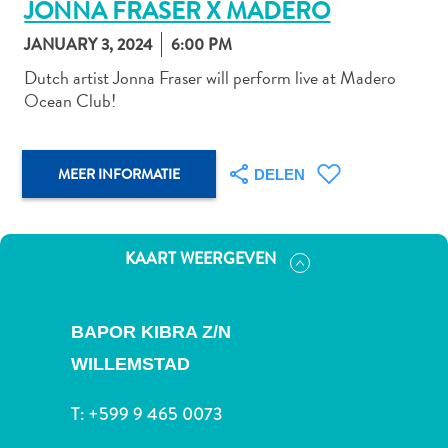
JONNA FRASER X MADERO
JANUARY 3, 2024
6:00 PM
Dutch artist Jonna Fraser will perform live at Madero
Autoverhuur
Ocean Club!
Bezienswaardigheden
Diversen
Duik-
MEER INFORMATIE
DELEN
en
snorkelplekken
Duikoperators
Eten
KAART WEERGEVEN
en
drinken
Kunst
BAPOR KIBRA Z/N
en
WILLEMSTAD
cultuur
Landactiviteiten
T:
+599 9 465 0073
Musea