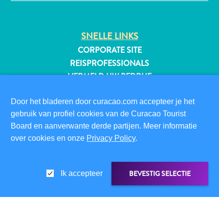
SNELLE LINKS
All-
CORPORATE SITE
inclusive
REISPROFESSIONALS
Appartementen
VERMELD UW BEDRIJF
Hotels
EVENEMENT TOEVOEGEN
en
Door het bladeren door curacao.com accepteer je het
Resorts
BEZOEKERSINFORMATIE
gebruik van profiel cookies van de Curacao Tourist
Vakantiewoningen
DIGITALE IMMIGRATIEKAART
Board en aanverwante derde partijen. Meer informatie
Plan
over cookies en onze
Privacy Policy
.
FAQS
je
CONTACT
bezoek
EVENEMENTEN
BEVESTIG SELECTIE
Ik accepteer
ONLINE BROCHURE
OVER DEZE WEBSITE
PRIVACYBELEID