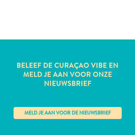
te
verblijven
BELEEF DE CURAÇAO VIBE EN
MELD JE AAN VOOR ONZE
NIEUWSBRIEF
✕