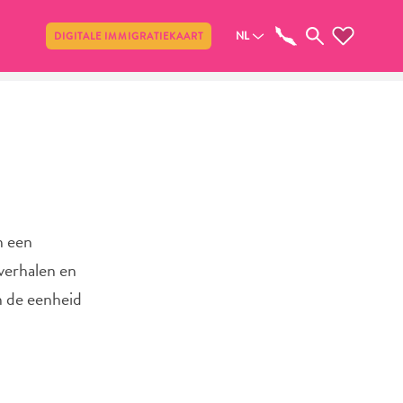
Delen
NL
DIGITALE IMMIGRATIEKAART
n een
 verhalen en
n de eenheid