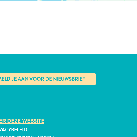
✕
R DEZE WEBSITE
VACYBELEID