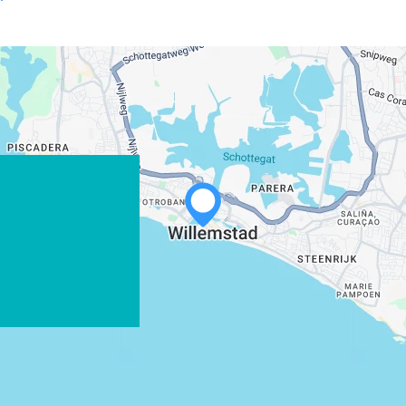
WHATSAPP
FACEBOOK
X
LINK KOPIËREN
E-MAIL
LINK KOPIËREN