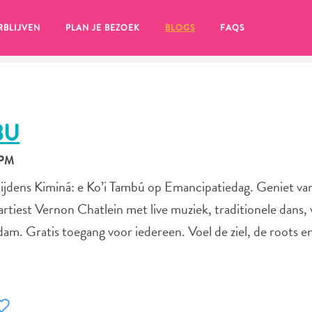
RBLIJVEN
PLAN JE BEZOEK
BLOGS
FAQS
BU
 PM
tijdens Kiminá: e Ko’i Tambú op Emancipatiedag. Geniet va
 artiest Vernon Chatlein met live muziek, traditionele dans,
dam. Gratis toegang voor iedereen. Voel de ziel, de roots e
en, klik op het