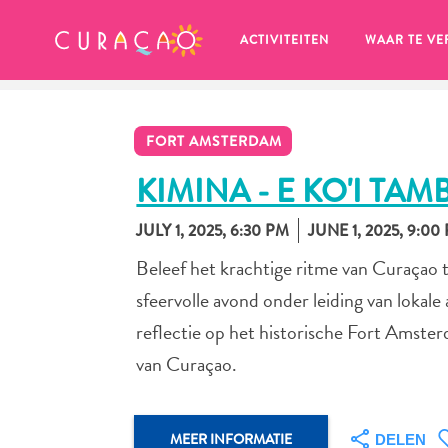
MIJN FAVORIETEN
ACTIVITEITEN
WAAR TE VE
FORT AMSTERDAM
KIMINA - E KO'I TAM
JULY 1, 2025, 6:30 PM
JUNE 1, 2025, 9:00
Zo te zien heb je nog geen 
Beleef het krachtige ritme van Curaçao 
favoriete plekken opgeslagen.
sfeervolle avond onder leiding van lokale
reflectie op het historische Fort Amster
van Curaçao.
Wanneer je iets op wil slaan om later nog eens te bekijk
MEER INFORMATIE
DELEN