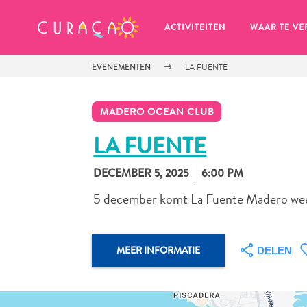
MIJN FAVORIETEN
ACTIVITEITEN
WAAR TE VE
EVENEMENTEN
LA FUENTE
MADERO OCEAN CLUB
LA FUENTE
DECEMBER 5, 2025
6:00 PM
Zo te zien heb je nog geen 
favoriete plekken opgeslagen.
5 december komt La Fuente Madero weer
MEER INFORMATIE
DELEN
Wanneer je iets op wil slaan om later nog eens te bekijk