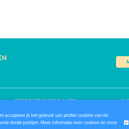
EN
BEZOEKERSINFORMATIE
OVE
DIGITALE IMMIGRATIEKAART
PRI
m accepteer je het gebruik van profiel cookies van de
FAQS
GE
nte derde partijen. Meer informatie over cookies en onze
CONTACT
VO