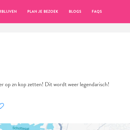
RBLIJVEN
PLAN JE BEZOEK
BLOGS
FAQS
 op zn kop zetten! Dit wordt weer legendarisch!
en, klik op het