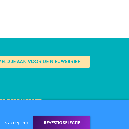
✕
R DEZE WEBSITE
VACYBELEID
BRUIKSVOORWAARDEN
BEVESTIG SELECTIE
Ik accepteer
LG ONS