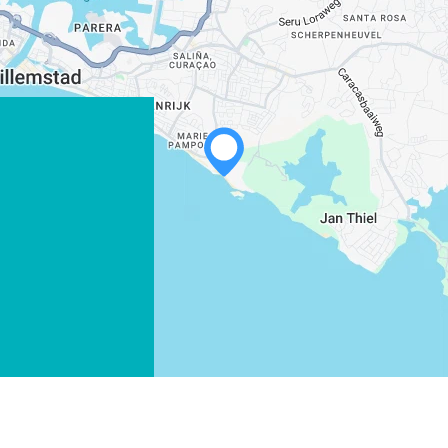
WHATSAPP
FACEBOOK
X
LINK KOPIËREN
E-MAIL
LINK KOPIËREN