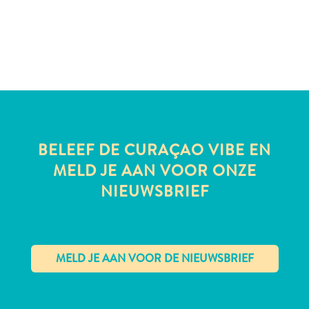
te
verblijven
BELEEF DE CURAÇAO VIBE EN
MELD JE AAN VOOR ONZE
NIEUWSBRIEF
✕