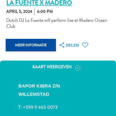
LA FUENTE X MADERO
APRIL 5, 2024
6:00 PM
Dutch DJ La Fuente will perform live at Madero Ocean
Autoverhuur
Club
Bezienswaardigheden
Diversen
Duik-
MEER INFORMATIE
DELEN
en
snorkelplekken
Duikoperators
Eten
KAART WEERGEVEN
en
drinken
Kunst
BAPOR KIBRA Z/N
en
WILLEMSTAD
cultuur
Landactiviteiten
T:
+599 9 465 0073
Musea