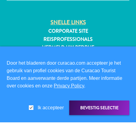
SNELLE LINKS
All-
CORPORATE SITE
inclusive
REISPROFESSIONALS
Appartementen
VERMELD UW BEDRIJF
Hotels
EVENEMENT TOEVOEGEN
en
Door het bladeren door curacao.com accepteer je het
Resorts
BEZOEKERSINFORMATIE
gebruik van profiel cookies van de Curacao Tourist
Vakantiewoningen
DIGITALE IMMIGRATIEKAART
Board en aanverwante derde partijen. Meer informatie
Plan
over cookies en onze
Privacy Policy
.
FAQS
je
CONTACT
bezoek
EVENEMENTEN
BEVESTIG SELECTIE
Ik accepteer
ONLINE BROCHURE
OVER DEZE WEBSITE
PRIVACYBELEID