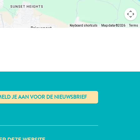
Keyboard shortcuts
Map data ©2026
Terms
✕
R DEZE WEBSITE