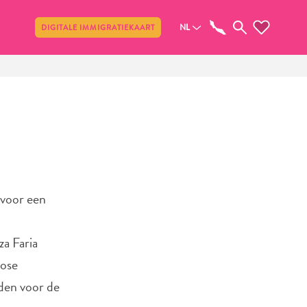
Delen
NL
DIGITALE IMMIGRATIEKAART
 voor een
za Faria
aose
jden voor de