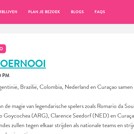
RBLIJVEN
PLAN JE BEZOEK
BLOGS
FAQS
TO
TOERNOOI
30 PM
ntinië, Brazilië, Colombia, Nederland en Curaçao samen
an de magie van legendarische spelers zoals Romario da Sou
io Goycochea (ARG), Clarence Seedorf (NED) en Curaç
en, klik op het
es zullen tegen elkaar strijden als nationale teams en stri