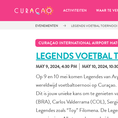
MIJN FAVORIETEN
ACTIVITEITEN
WAAR TE VE
EVENEMENTEN
LEGENDS VOETBAL TOERNOOI
CURAÇAO INTERNATIONAL AIRPORT HA
LEGENDS VOETBAL 
MAY 9, 2024, 4:30 PM
MAY 10, 2024, 10:
Zo te zien heb je nog geen 
favoriete plekken opgeslagen.
Op 9 en 10 mei komen Legendes van Arge
wereldwijd voetbaltoernooi op Curaçao.
Dit is jouw unieke kans om te genieten v
(BRA), Carlos Valderrama (COL), Serg
Wanneer je iets op wil slaan om later nog eens te bekijk
Legendes zoals “Toy” Filomena. De Legend