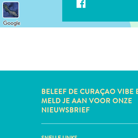
BELEEF DE CURAÇAO VIBE 
MELD JE AAN VOOR ONZE
NIEUWSBRIEF
SNELLE LINKS