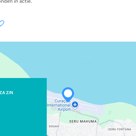
nden in actie.
WHATSAPP
A Z/N
FACEBOOK
X
LINK KOPIËREN
E-MAIL