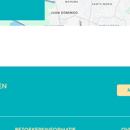
LINK KOPIËREN
EN
BEZOEKERSINFORMATIE
OVE