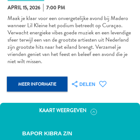
APRIL 15, 2026
7:00 PM
Maak je klaar voor een onvergetelijke avond bij Madero
wanneer Lil Kleine het podium betreedt op Curaçao.
Autoverhuur
Verwacht energieke vibes goede muziek en een levendige
Bezienswaardigheden
sfeer terwijl een van de grootste artiesten uit Nederland
Diversen
zijn grootste hits naar het eiland brengt. Verzamel je
Duik-
vrienden geniet van het feest en beleef een avond die je
en
niet wilt missen.
snorkelplekken
Duikoperators
Eten
MEER INFORMATIE
DELEN
en
drinken
Kunst
KAART WEERGEVEN
en
cultuur
Landactiviteiten
BAPOR KIBRA Z/N
Musea