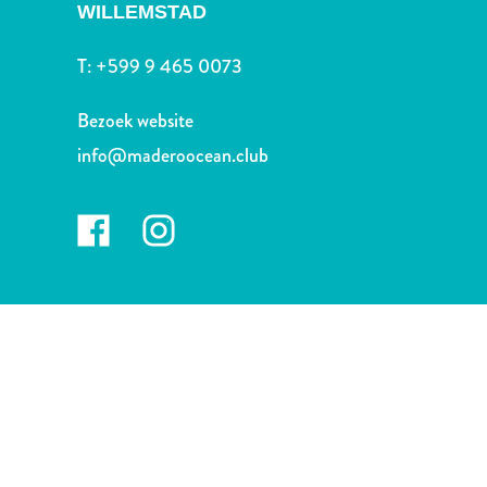
Nachtleven
WILLEMSTAD
en
entertainment
T:
+599 9 465 0073
Natuur
en
Bezoek website
parken
info@maderoocean.club
Sauna
en
wellness
Sport
en
golf
Stranden
Taxidiensten
Tours
Wateractiviteiten
Winkelgebieden
Waar