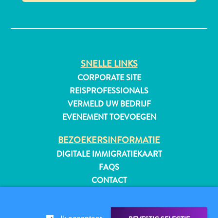
✕
All-
inclusive
SNELLE LINKS
Appartementen
CORPORATE SITE
Hotels
REISPROFESSIONALS
en
VERMELD UW BEDRIJF
Resorts
EVENEMENT TOEVOEGEN
Vakantiewoningen
Plan
BEZOEKERSINFORMATIE
je
DIGITALE IMMIGRATIEKAART
bezoek
FAQS
CONTACT
EVENEMENTEN
ONLINE BROCHURE