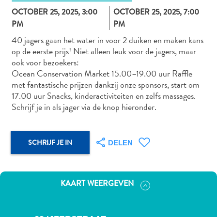
OCTOBER 25, 2025, 3:00
OCTOBER 25, 2025, 7:00
PM
PM
40 jagers gaan het water in voor 2 duiken en maken kans
Autoverhuur
op de eerste prijs! Niet alleen leuk voor de jagers, maar
Bezienswaardigheden
ook voor bezoekers:
Diversen
Ocean Conservation Market 15.00–19.00 uur Raffle
Duik-
met fantastische prijzen dankzij onze sponsors, start om
en
17.00 uur Snacks, kinderactiviteiten en zelfs massages.
snorkelplekken
Schrijf je in als jager via de knop hieronder.
Duikoperators
Eten
en
SCHRIJF JE IN
DELEN
drinken
Kunst
en
KAART WEERGEVEN
cultuur
Landactiviteiten
Musea