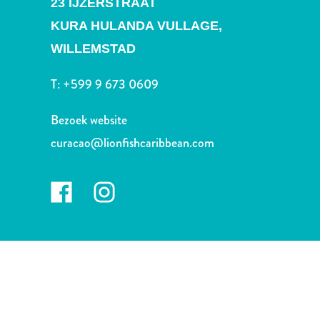
23 IJZERSTRAAT
Nachtleven
en
KURA HULANDA VULLAGE,
entertainment
WILLEMSTAD
Natuur
en
T:
+599 9 673 0609
parken
Sauna
Bezoek website
en
curacao@lionfishcaribbean.com
wellness
Sport
en
golf
Stranden
Taxidiensten
Tours
Wateractiviteiten
Winkelgebieden
Waar