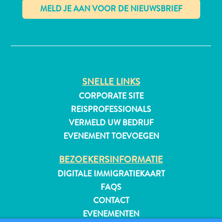
✕
All-
inclusive
Appartementen
SNELLE LINKS
Hotels
en
CORPORATE SITE
Resorts
REISPROFESSIONALS
Vakantiewoningen
VERMELD UW BEDRIJF
Plan
EVENEMENT TOEVOEGEN
je
bezoek
BEZOEKERSINFORMATIE
DIGITALE IMMIGRATIEKAART
FAQS
CONTACT
EVENEMENTEN