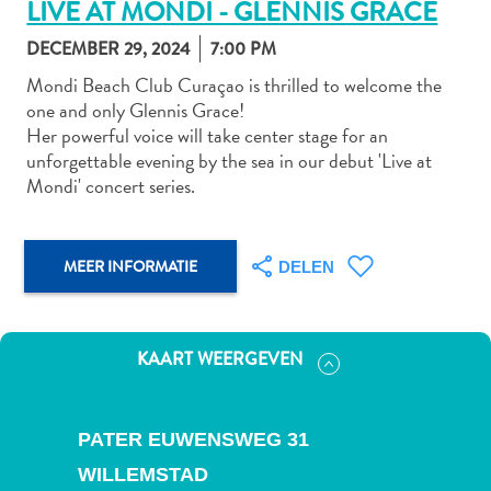
LIVE AT MONDI - GLENNIS GRACE
DECEMBER 29, 2024
7:00 PM
Mondi Beach Club Curaçao is thrilled to welcome the
Autoverhuur
one and only Glennis Grace!
Bezienswaardigheden
Her powerful voice will take center stage for an
Diversen
unforgettable evening by the sea in our debut 'Live at
Duik-
Mondi' concert series.
en
snorkelplekken
Duikoperators
MEER INFORMATIE
DELEN
Eten
en
drinken
KAART WEERGEVEN
Kunst
en
cultuur
PATER EUWENSWEG 31
Landactiviteiten
Musea
WILLEMSTAD