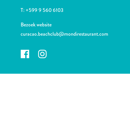
Nachtleven
en
T:
+599 9 560 6103
entertainment
Natuur
Bezoek website
en
curacao.beachclub@mondirestaurant.com
parken
Sauna
en
wellness
Sport
en
golf
Stranden
Taxidiensten
Tours
Wateractiviteiten
Winkelgebieden
Waar