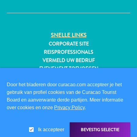
✕
All-
SNELLE LINKS
inclusive
Appartementen
CORPORATE SITE
Hotels
REISPROFESSIONALS
en
VERMELD UW BEDRIJF
Resorts
EVENEMENT TOEVOEGEN
Vakantiewoningen
Plan
BEZOEKERSINFORMATIE
Door het bladeren door curacao.com accepteer je het
je
DIGITALE IMMIGRATIEKAART
gebruik van profiel cookies van de Curacao Tourist
bezoek
FAQS
Board en aanverwante derde partijen. Meer informatie
over cookies en onze
Privacy Policy
.
CONTACT
EVENEMENTEN
ONLINE BROCHURE
BEVESTIG SELECTIE
Ik accepteer