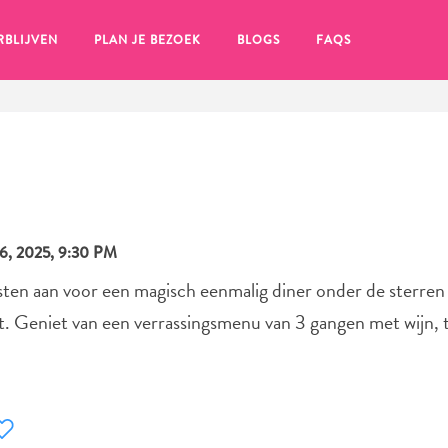
RBLIJVEN
PLAN JE BEZOEK
BLOGS
FAQS
, 2025, 9:30 PM
en aan voor een magisch eenmalig diner onder de sterren 
Geniet van een verrassingsmenu van 3 gangen met wijn, ter
en, klik op het