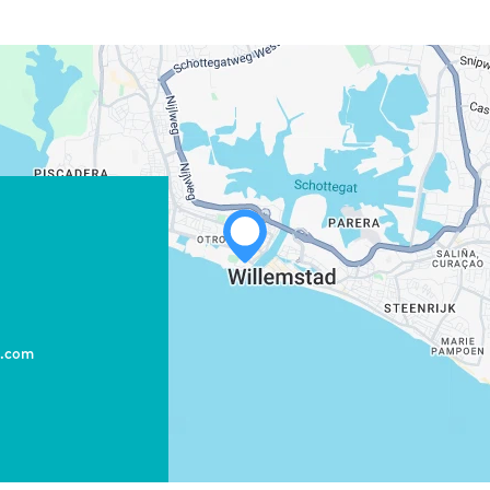
WHATSAPP
FACEBOOK
X
e.com
LINK KOPIËREN
E-MAIL
LINK KOPIËREN