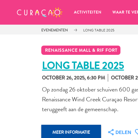
MIJN FAVORIETEN
ACTIVITEITEN
WAAR TE VE
EVENEMENTEN
LONG TABLE 2025
RENAISSANCE MALL & RIF FORT
LONG TABLE 2025
OCTOBER 26, 2025, 6:30 PM
OCTOBER 26
Zo te zien heb je nog geen 
favoriete plekken opgeslagen.
Op zondag 26 oktober schuiven 600 gast
Renaissance Wind Creek Curaçao Resort. 
teruggeeft aan de gemeenschap.
Wanneer je iets op wil slaan om later nog eens te bekijk
MEER INFORMATIE
DELEN