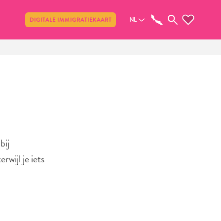
Delen
NL
DIGITALE IMMIGRATIEKAART
bij
wijl je iets