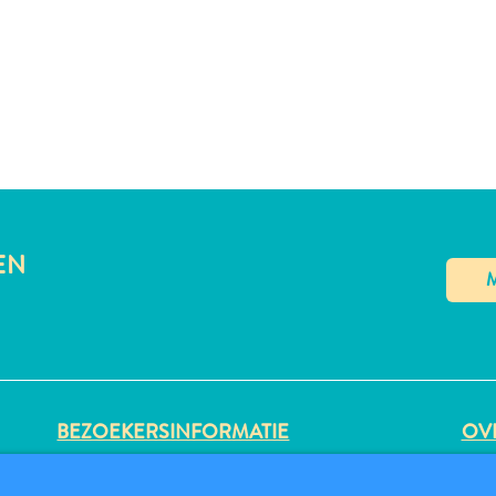
EN
BEZOEKERSINFORMATIE
OVE
DIGITALE IMMIGRATIEKAART
PRI
FAQS
GE