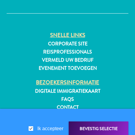
✕
All-
SNELLE LINKS
inclusive
Appartementen
CORPORATE SITE
Hotels
REISPROFESSIONALS
en
VERMELD UW BEDRIJF
Resorts
EVENEMENT TOEVOEGEN
Vakantiewoningen
Plan
BEZOEKERSINFORMATIE
je
DIGITALE IMMIGRATIEKAART
bezoek
FAQS
CONTACT
EVENEMENTEN
ONLINE BROCHURE
BEVESTIG SELECTIE
Ik accepteer