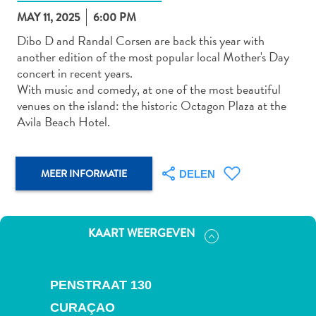
MAY 11, 2025
6:00 PM
Dibo D and Randal Corsen are back this year with
another edition of the most popular local Mother's Day
Autoverhuur
concert in recent years.
Bezienswaardigheden
With music and comedy, at one of the most beautiful
Diversen
venues on the island: the historic Octagon Plaza at the
Duik-
Avila Beach Hotel.
en
snorkelplekken
Duikoperators
MEER INFORMATIE
DELEN
Eten
en
drinken
KAART WEERGEVEN
Kunst
en
cultuur
PENSTRAAT 130
Landactiviteiten
Musea
CURAÇAO