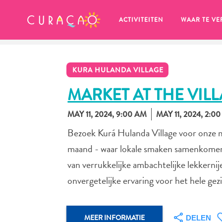
MIJN FAVORIETEN
ACTIVITEITEN
WAAR TE VE
KURA HULANDA VILLAGE
MARKET AT THE VIL
MAY 11, 2024, 9:00 AM
MAY 11, 2024, 2:0
Zo te zien heb je nog geen 
Bezoek Kurá Hulanda Village voor onze 
favoriete plekken opgeslagen.
maand - waar lokale smaken samenkomen m
van verrukkelijke ambachtelijke lekkern
onvergetelijke ervaring voor het hele gez
Wanneer je iets op wil slaan om later nog eens te bekijk
MEER INFORMATIE
DELEN