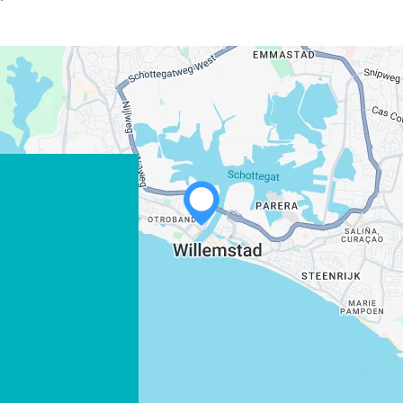
WHATSAPP
FACEBOOK
X
LINK KOPIËREN
E-MAIL
LINK KOPIËREN