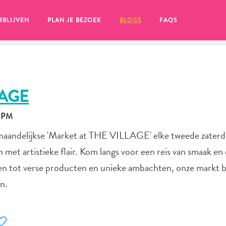
RBLIJVEN
PLAN JE BEZOEK
BLOGS
FAQS
LAGE
0 PM
maandelijkse 'Market at THE VILLAGE' elke tweede zaterd
et artistieke flair. Kom langs voor een reis van smaak en
ijen tot verse producten en unieke ambachten, onze markt 
in.
en, klik op het