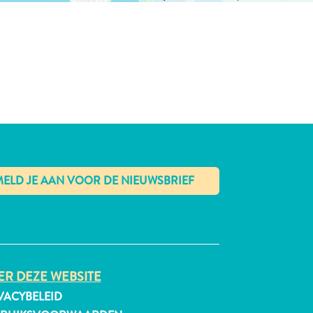
✕
R DEZE WEBSITE
VACYBELEID