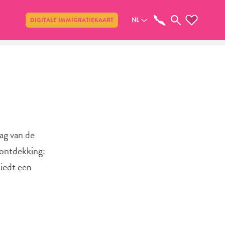
Delen
NL
DIGITALE IMMIGRATIEKAART
ag van de
 ontdekking:
biedt een