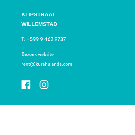
Nachtleven
en
KLIPSTRAAT
entertainment
WILLEMSTAD
Natuur
en
T:
+599 9 462 9737
parken
Sauna
Bezoek website
en
wellness
rent@kurahulanda.com
Sport
en
golf
Stranden
Taxidiensten
Tours
Wateractiviteiten
Winkelgebieden
Waar