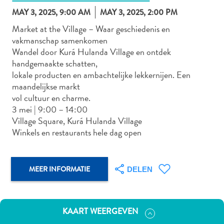
MAY 3, 2025, 9:00 AM
MAY 3, 2025, 2:00 PM
Market at the Village – Waar geschiedenis en
vakmanschap samenkomen
Autoverhuur
Wandel door Kurá Hulanda Village en ontdek
Bezienswaardigheden
handgemaakte schatten,
Diversen
lokale producten en ambachtelijke lekkernijen. Een
Duik-
maandelijkse markt
en
vol cultuur en charme.
snorkelplekken
3 mei | 9:00 – 14:00
Duikoperators
Village Square, Kurá Hulanda Village
Eten
Winkels en restaurants hele dag open
en
drinken
Kunst
MEER INFORMATIE
DELEN
en
cultuur
Landactiviteiten
KAART WEERGEVEN
Musea